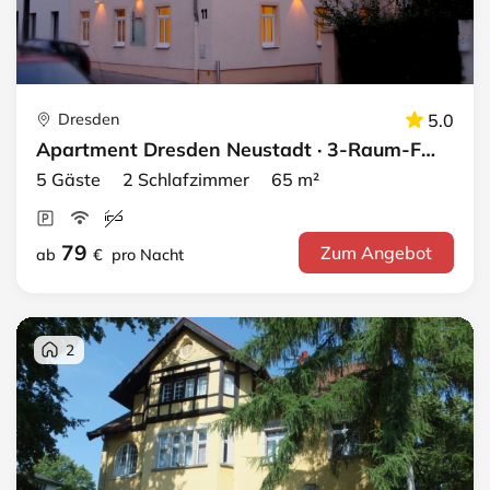
Dresden
5.0
Apartment Dresden Neustadt · 3-Raum-FeWo
5 Gäste 2 Schlafzimmer 65 m²
79
Zum Angebot
ab
€
pro Nacht
2