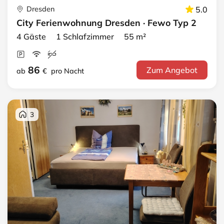
Dresden
5.0
City Ferienwohnung Dresden · Fewo Typ 2
4 Gäste 1 Schlafzimmer 55 m²
86
Zum Angebot
ab
€
pro Nacht
3