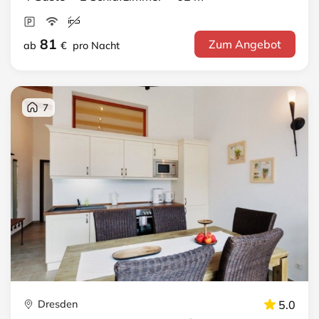
81
Zum Angebot
ab
€
pro Nacht
7
Dresden
5.0