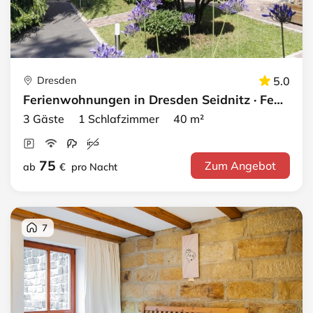
Dresden
5.0
Ferienwohnungen in Dresden Seidnitz · FeWo 4
3 Gäste 1 Schlafzimmer 40 m²
75
Zum Angebot
ab
€
pro Nacht
7