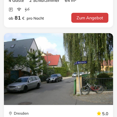
4 Gäste 2 Schlafzimmer 64 m²
81
Zum Angebot
ab
€
pro Nacht
Dresden
5.0