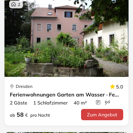
2
Dresden
5.0
Ferienwohnungen Garten am Wasser · Fewo Pillnitz
2 Gäste 1 Schlafzimmer 40 m²
58
Zum Angebot
ab
€
pro Nacht