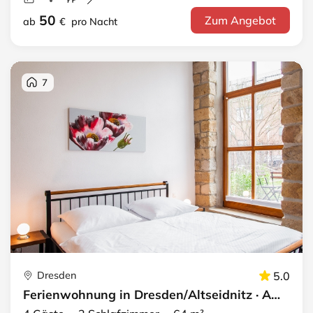
50
Zum Angebot
ab
€
pro Nacht
7
Dresden
5.0
Ferienwohnung in Dresden/Altseidnitz · Apartment 6