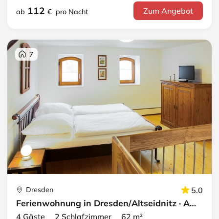
112
Zum Angebot
ab
€
pro Nacht
7
Dresden
5.0
Ferienwohnung in Dresden/Altseidnitz · Apartment 4
4 Gäste 2 Schlafzimmer 62 m²