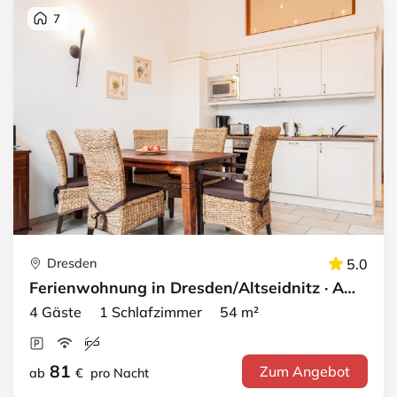
7
Dresden
5.0
Ferienwohnung in Dresden/Altseidnitz · Apartment 3
4 Gäste 1 Schlafzimmer 54 m²
81
Zum Angebot
ab
€
pro Nacht