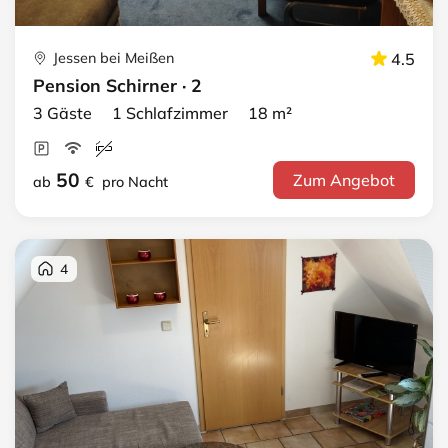
Jessen bei Meißen
4.5
Pension Schirner · 2
3 Gäste 1 Schlafzimmer 18 m²
50
Zum Angebot
ab
€
pro Nacht
4