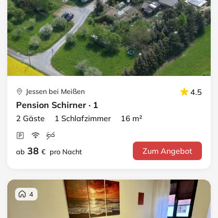
Jessen bei Meißen
4.5
Pension Schirner · 1
2 Gäste 1 Schlafzimmer 16 m²
38
Zum Angebot
ab
€
pro Nacht
4