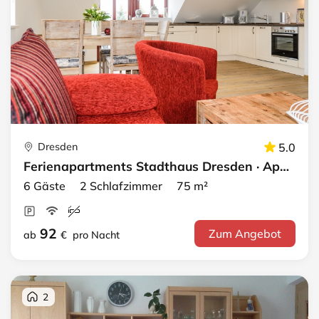
Dresden
5.0
Ferienapartments Stadthaus Dresden · Apartment 3-DG
6 Gäste 2 Schlafzimmer 75 m²
92
Zum Angebot
ab
€
pro Nacht
2