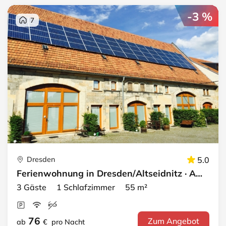
-3 %
7
Dresden
5.0
Ferienwohnung in Dresden/Altseidnitz · Apartment 1
3 Gäste 1 Schlafzimmer 55 m²
76
Zum Angebot
ab
€
pro Nacht