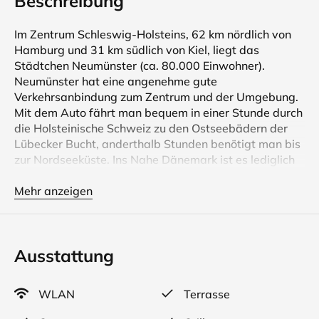
Beschreibung
Im Zentrum Schleswig-Holsteins, 62 km nördlich von
Hamburg und 31 km südlich von Kiel, liegt das
Städtchen Neumünster (ca. 80.000 Einwohner).
Neumünster hat eine angenehme gute
Verkehrsanbindung zum Zentrum und der Umgebung.
Mit dem Auto fährt man bequem in einer Stunde durch
die Holsteinische Schweiz zu den Ostseebädern der
Lübecker Bucht, anderthalb Stunden benötigt man bis
zur Nordseeküste. Ins Nahe Dänemark ist es lediglich
ein Katzensprung. Neumünster ist damit der
Verkehrsknotenpunkt in Schleswig- Holstein. Sie sehen
Mehr anzeigen
Neumünster ist zwar hoch im Norden, aber doch im
Zentrum. Das Ferienhäuschen liegt im Stadtteil Einfeld
und ist ein Nichtraucherhaus.
Ausstattung
Neues ca. 40 qm großes Ferienhäuschen mit zwei
Zimmern, Duschbad, Terrasse und Grill im hinteren
WLAN
Terrasse
Bereich eines 800 qm großen Gartengeländes eines
Einfamilienhauses im Stadtteil Einfeld ca. 2 km vom