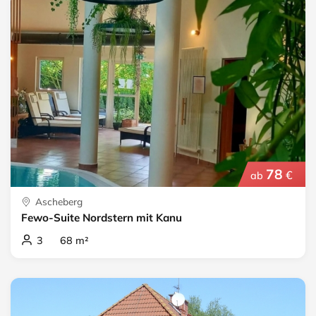
78
€
ab
Ascheberg
Fewo-Suite Nordstern mit Kanu
3 68 m²