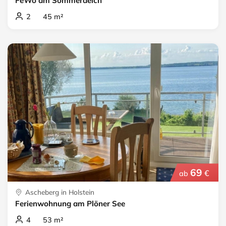
FeWo am Sommerdeich
2 45 m²
69
€
ab
Ascheberg in Holstein
Ferienwohnung am Plöner See
4 53 m²