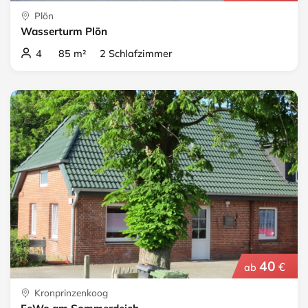
Plön
Wasserturm Plön
4 85 m² 2 Schlafzimmer
40
€
ab
Kronprinzenkoog