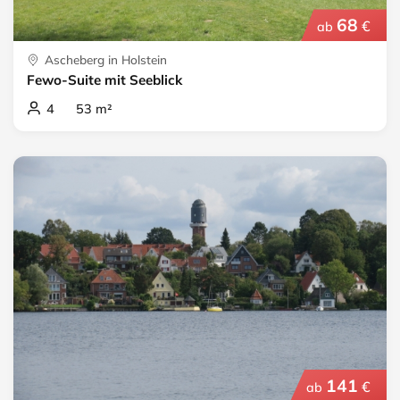
68
€
ab
Ascheberg in Holstein
Fewo-Suite mit Seeblick
4 53 m²
141
€
ab