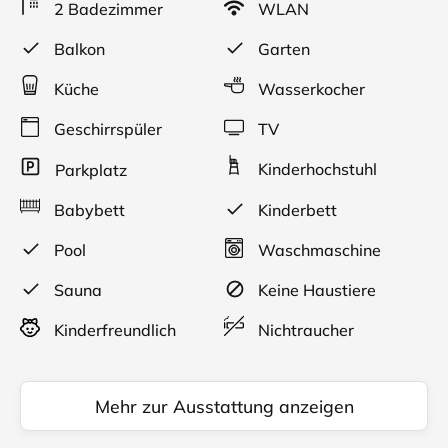
2 Badezimmer
WLAN
geräumigen abschließbaren Fahrradhaus unter.
Waschmaschine und Wäschetrockner im Hause
Balkon
Garten
vorhanden. Das Zentrum von Zinnowitz ist nur etwa
fünf Gehminuten entfernt. Der über 40 Kilometer lange
Küche
Wasserkocher
Sandstrand ist durch den Wald in wenigen
Gehminuten zu erreichen. Die Insel Usedom lädt jedoch
Geschirrspüler
TV
nicht nur zu ausgiebigen Spaziergängen ein, sondern
Kinderhochstuhl
Parkplatz
auch zum Fahrradfahren auf den zahlreichen
Fahrradwegen.
Babybett
Kinderbett
Pool
Waschmaschine
Sauna
Keine Haustiere
Kinderfreundlich
Nichtraucher
Mehr zur Ausstattung anzeigen