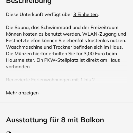
Beschreibung
Diese Unterkunft verfügt über
3 Einheiten
.
Die Sauna, das Schwimmbad und der Freizeitraum
können kostenlos benutzt werden. WLAN-Zugang und
Festnetztelefon können Sie ebenfalls kostenlos nutzen.
Waschmaschine und Trockner befinden sich im Haus.
Die Münzen hierfür erhalten Sie für 3,00 Euro beim
Hausmeister. Ein PKW-Stellplatz ist direkt am Haus
vorhanden.
Renovierte Ferienwohnungen mit 1 bis 2
Schlafzimmern in der Ganzjahresanlage Haus Roland
in Zinnowitz. WLAN-Zugang und Festnetztelefon ist
Mehr anzeigen
kostenlos freigeschaltet. Die Ferienanlage ist mit der
kostenlosen Benutzung eines Schwimmbades mit
Sauna und Ruheraum, einen Tischtennisraum und eine
Ausstattung für 8 mit Balkon
am Haus der Wohnung zugewiesener PKW-
Abstellplatz ausgestattet. Sie ist ruhig am Waldrand
gelegen. Ihre Fahrräder stellen Sie sicher in unserem