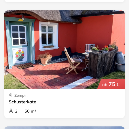
75
€
ab
Zempin
Schusterkate
2 50 m²