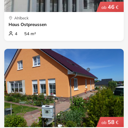
46
€
ab
Ahlbeck
Haus Ostpreussen
4 54 m²
58
€
ab