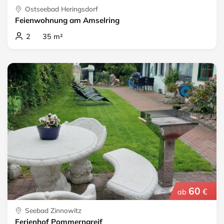
Ostseebad Heringsdorf
Feienwohnung am Amselring
2 35 m²
60
€
ab
Seebad Zinnowitz
Ferienhof Pommerngreif