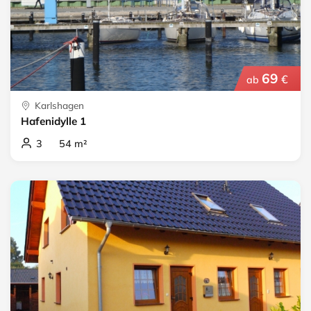
69
€
ab
Karlshagen
Hafenidylle 1
3 54 m²