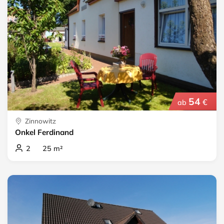
54
€
ab
Zinnowitz
Onkel Ferdinand
2 25 m²