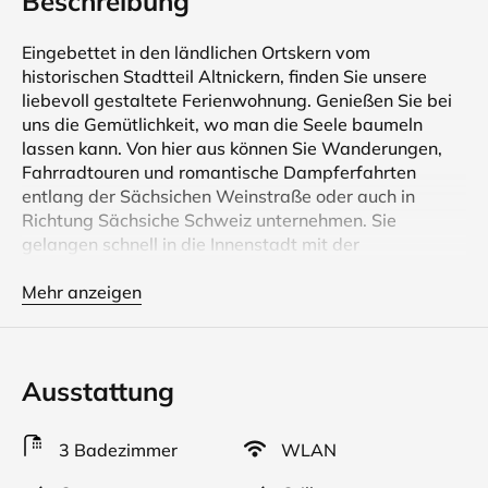
Beschreibung
Eingebettet in den ländlichen Ortskern vom
historischen Stadtteil Altnickern, finden Sie unsere
liebevoll gestaltete Ferienwohnung. Genießen Sie bei
uns die Gemütlichkeit, wo man die Seele baumeln
lassen kann. Von hier aus können Sie Wanderungen,
Fahrradtouren und romantische Dampferfahrten
entlang der Sächsichen Weinstraße oder auch in
Richtung Sächsiche Schweiz unternehmen. Sie
gelangen schnell in die Innenstadt mit der
Frauenkirche, dem Dresdner Zwinger oder das Grüne
Gewölbe. Machen Sie Ihren Urlaub zum Erlebnis und
Mehr anzeigen
besuchen Sie die zahlreichen Veranstaltungen in und
um Dresden.
Ausstattung
Kreisgrabenanlagen, erbaut 2000 Jahre vor
Stonhenge waren hier einst Siedlungsort und
Kultstätte. Wenn auch nicht mehr sichtbar, so belegen
3 Badezimmer
WLAN
doch zahlreiche Funde ihre besondere Bedeutung.
Unsere FEWO befindet sich nahe dem Zentrum dieser