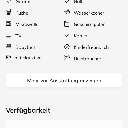
Garten
Grill
Anlagen. Lassen sie diese Energie auf sich wirken!
Küche
Wasserkocher
Unsere Ferienwohnung erstreckt sich in
Maisonetteform über drei Etagen.
Mikrowelle
Geschirrspüler
TV
Kamin
Babybett
Kinderfreundlich
mit Haustier
Nichtraucher
Mehr zur Ausstattung anzeigen
Verfügbarkeit