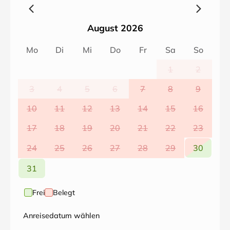
(Federkern), Einbauküche mit umfangreicher
Ausstattung zum Kochen und Backen, Esstisch für 4
August 2026
Personen, 2 Schlafzimmer (eins mit TV), geräumiges
Bad mit Dusche, Flur mit Garderobe und Stuhl sowie
Mo
Di
Mi
Do
Fr
Sa
So
eine kleine Abstellkammer. Kinderreisebett (Kleinkind
bis max 3. Jahre), Hochstuhl, Babywanne,
1
2
Flaschenwärmer kostenfrei nutzbar.
3
4
5
6
7
8
9
10
11
12
13
14
15
16
17
18
19
20
21
22
23
24
25
26
27
28
29
30
31
Frei
Belegt
Anreisedatum wählen