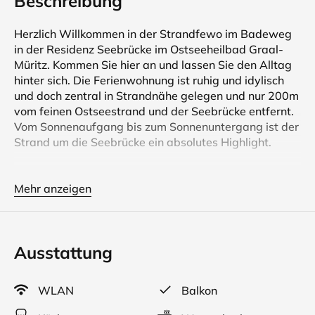
Beschreibung
Herzlich Willkommen in der Strandfewo im Badeweg
in der Residenz Seebrücke im Ostseeheilbad Graal-
Müritz. Kommen Sie hier an und lassen Sie den Alltag
hinter sich. Die Ferienwohnung ist ruhig und idylisch
und doch zentral in Strandnähe gelegen und nur 200m
vom feinen Ostseestrand und der Seebrücke entfernt.
Vom Sonnenaufgang bis zum Sonnenuntergang ist der
Strand um die Seebrücke ein absolutes Highlight.
Bäcker, Strandläden, Restaurants, Bars, Mode-
Boutiquen sind in unmittelbarer Nähe der Seebrücke.
Mehr anzeigen
Supermärkte und die weiteren Sehenswürdigkeiten in
Graal-Müritz können zu Fuss, mit dem Rad oder dem
Auto bequem erreicht werden.
Ausstattung
Die Ferienwohnung im Badeweg ist neu renoviert und
neu ausgestattet mit einem komfortablen
WLAN
Balkon
Wohnzimmer mit West-Balkon, Einbauküche mit
Esstisch, 2 Schlafzimmern, geräumiges Bad mit