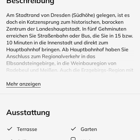
Beschreibung
Am Stadtrand von Dresden (Südhöhe) gelegen, ist es
doch ein Katzensprung zum historischen, barocken
Zentrum der Landeshauptstadt. In fünf Gehminuten
erreichen Sie Straßenbahn oder Bus, die Sie in 15 bzw.
10 Minuten in die Innenstadt und direkt zum
Hauptbahnhof bringen. Ab Hauptbahnhof haben Sie
Anschluss zum Regionalverkehr in das
Elbsandsteingebirge, in die Weinbauregion von
Radebeul und Meißen. Auch die Erzgebirgs-Region mit
dem Wintersportzentrum Altenberg und dem
Spielzeugland Seiffen sind von hier aus erreichbar. In
Mehr anzeigen
20 Gehminuten erreichen Sie den Campus der
Technischen Universität. Mit dem Bus fahren Sie eine
Haltestelle.
Ausstattung
Unser Feriengrundstück befindet sich inmitten des
Dresdner Ortsteiles Kleinpestitz dessen Häuser in den
Terrasse
Garten
1930er Jahren erbaut wurden. Das Flurstück selbst
wurde bis in die 1880er Jahre als Weinberg genutzt.