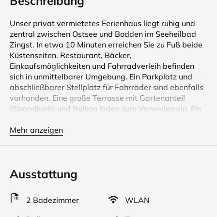
Beschreibung
Unser privat vermietetes Ferienhaus liegt ruhig und
zentral zwischen Ostsee und Bodden im Seeheilbad
Zingst. In etwa 10 Minuten erreichen Sie zu Fuß beide
Küstenseiten. Restaurant, Bäcker,
Einkaufsmöglichkeiten und Fahrradverleih befinden
sich in unmittelbarer Umgebung. Ein Parkplatz und
abschließbarer Stellplatz für Fahrräder sind ebenfalls
vorhanden. Eine große Terrasse mit Gartenanteil
(Strandkorb) und Balkon laden zum Verweilen ein. Ein
Kaminofen schafft im Wohnbereich Gemütlichkeit.
Anreise ab 16 Uhr, Abreise bis 10 Uhr. Kostenloses
Mehr anzeigen
WLAN. Reisebett und Hochstuhl
vorhanden.Bettwäsche und Handtücher bitte
mitbringen. Kurtaxe ist gesondert zu endrichten unsere
Ausstattung
Adresse ist 18374 Zingst Breiter Weg 1a
Unser modernes Ferienhaus (Doppelhaushälfte) wurde
2 Badezimmer
WLAN
2020 neu erbaut. Es bietet viel Platz und Raum für
Erholung und Urlaub für die ganze Familie. Die