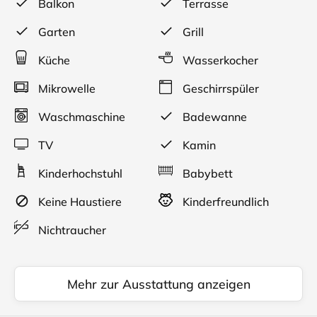
Balkon
Terrasse
großzügige Terrasse mit Gartenanteil lädt zum
Entspannen ein. Eine Grillmöglichkeit ist vorhanden.
Garten
Grill
Wenn es die kältere Jahreszeit draußen ungemütlich
werden lässt, dann kann im Kamin ein gemütliches
Küche
Wasserkocher
Feuer entfacht werden.
Mikrowelle
Geschirrspüler
Waschmaschine
Badewanne
TV
Kamin
Kinderhochstuhl
Babybett
Keine Haustiere
Kinderfreundlich
Nichtraucher
Mehr zur Ausstattung anzeigen