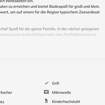
 Inlineskaten ein.
ten zu erreichen und bietet Badespaß für groß und klein.
h wert, um auf einem für die Region typischem Zeesenboot
terhof Spaß für die ganze Familie. In der nächst gelegenen
teinmuseum zu besichtigen oder das Freilichtmuseum in
ischen Garten. Es hat einen geräumigen Wohnbereich, eine
eich aus erreichbare Schlafböden und eine große Veranda,
bybett benötigt wird, bitte ich um entsprechende Mitteilung.
ch auf den Einbau einer Heizung verzichtet.
Grill
kocher
Mikrowelle
Kinderhochstuhl
atz