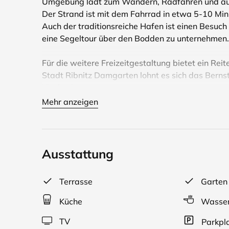
Umgebung lädt zum Wandern, Radfahren und auch
Der Strand ist mit dem Fahrrad in etwa 5-10 Minu
Auch der traditionsreiche Hafen ist einen Besuc
eine Segeltour über den Bodden zu unternehmen.
Für die weitere Freizeitgestaltung bietet ein Rei
Stadt Ribnitz Damgarten lohnt es sich das Berns
Klockenhagen.
Mehr anzeigen
Das Ferienhäuschen befindet sich in einem idyll
kleine Küche, ein Badezimmer, zwei vom Wohnber
auf der man gemütlich sitzen kann. Sofern ein Ba
Da eine Vermietung nur im Sommer erfolgt, habe i
Ausstattung
Terrasse
Garten
Küche
Wasser
TV
Parkpl