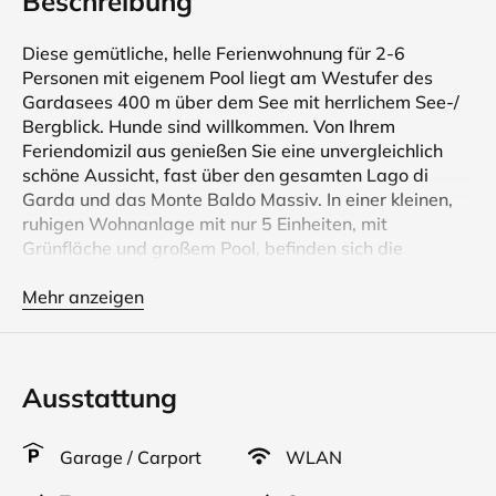
Beschreibung
Diese gemütliche, helle Ferienwohnung für 2-6
Personen mit eigenem Pool liegt am Westufer des
Gardasees 400 m über dem See mit herrlichem See-/
Bergblick. Hunde sind willkommen. Von Ihrem
Feriendomizil aus genießen Sie eine unvergleichlich
schöne Aussicht, fast über den gesamten Lago di
Garda und das Monte Baldo Massiv. In einer kleinen,
ruhigen Wohnanlage mit nur 5 Einheiten, mit
Grünfläche und großem Pool, befinden sich die
Ferienwohnungen. Sie haben in Apt. 1 eine große
Terasse, einen seperaten Eingang und Autostellplatz.
Mehr anzeigen
Die Ausstattung lässt keine Wünsche offen und
verspricht einen erholsamen Urlaub!
Ausstattung
Lizenz: CIN-IT017185B4GICXIY
Die Wohnung besteht aus einem lichtdurchfluteten
Garage / Carport
WLAN
Wohnzimmer mit Sat-TV und W-Lan, einer komplett
ausgestatteten Küchenzeile, zwei Schlafzimmer, Bad