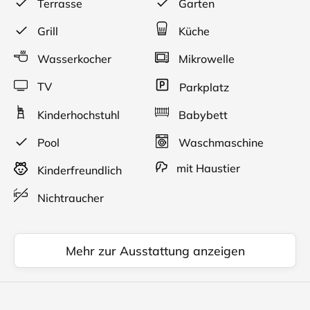
Terrasse
Garten
und Südterasse mit Gartenmöbeln, Pool, Garten mit
Grill, und Auto-Stellplatz. Eine Garage kann bei Bedarf
Grill
Küche
gemietet werden.
Wasserkocher
Mikrowelle
TV
Parkplatz
Kinderhochstuhl
Babybett
Pool
Waschmaschine
mit Haustier
Kinderfreundlich
Nichtraucher
Mehr zur Ausstattung anzeigen