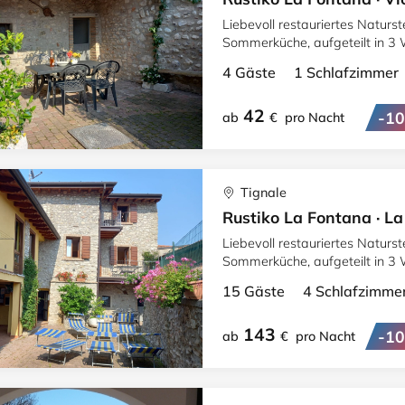
Liebevoll restauriertes Naturste
Sommerküche, aufgeteilt in 3 
4 Gäste 1 Schlafzimme
42
-1
ab
€
pro Nacht
Tignale
Rustiko La Fontana · L
Liebevoll restauriertes Naturste
Sommerküche, aufgeteilt in 3 
15 Gäste 4 Schlafzimm
143
-1
ab
€
pro Nacht