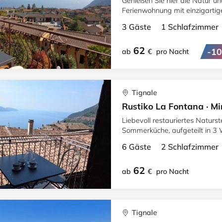
Genießen Sie hier die Natur un
Ferienwohnung mit einzigartig
3 Gäste 1 Schlafzimme
62
-1
ab
€
pro Nacht
Tignale
Rustiko La Fontana · M
Liebevoll restauriertes Naturste
Sommerküche, aufgeteilt in 3 
6 Gäste 2 Schlafzimme
62
ab
€
pro Nacht
Tignale