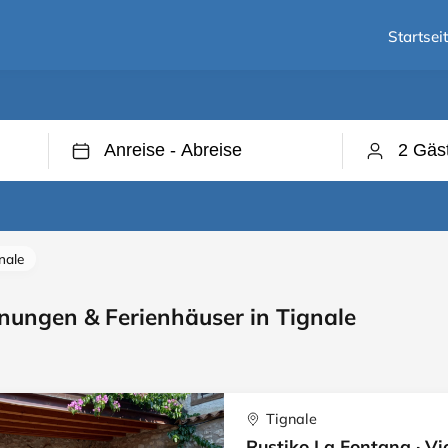
Startsei
nale
ungen & Ferienhäuser in Tignale
Tignale
Rustiko La Fontana · Vi