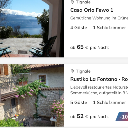
Tignale
Casa Orio Fewo 1
Gemütliche Wohnung im Grünen
4 Gäste 1 Schlafzimme
65
ab
€
pro Nacht
Tignale
Rustiko La Fontana · R
Liebevoll restauriertes Naturste
Sommerküche, aufgeteilt in 3 
5 Gäste 1 Schlafzimme
52
-1
ab
€
pro Nacht