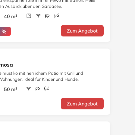
d entspannen Sie in Ihrer Fewo mit Balkon. Helle
en Ausblick über den Gardasee.
r 40 m²
Zum Angebot
0 %
imosa
inrustiko mit herrlichem Patio mit Grill und
Wohnungen, ideal für Kinder und Hunde.
r 50 m²
Zum Angebot