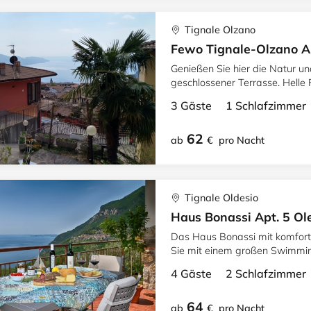
Tignale Olzano
Fewo Tignale-Olzano Ap
Genießen Sie hier die Natur u
geschlossener Terrasse. Helle
Gardasee.
3 Gäste 1 Schlafzimme
62
ab
€
pro Nacht
Tignale Oldesio
Haus Bonassi Apt. 5 Ol
Das Haus Bonassi mit komfort
Sie mit einem großen Swimmin
Entspannung pur.
4 Gäste 2 Schlafzimme
64
ab
€
pro Nacht