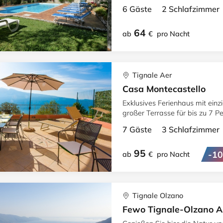
Entspannung pur.
6 Gäste 2 Schlafzimme
64
ab
€
pro Nacht
Tignale Aer
Casa Montecastello
Exklusives Ferienhaus mit ein
großer Terrasse für bis zu 7 P
7 Gäste 3 Schlafzimme
95
-1
ab
€
pro Nacht
Tignale Olzano
Fewo Tignale-Olzano Ap