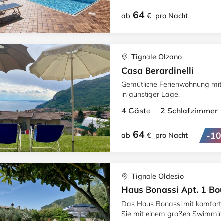
64
ab
€
pro Nacht
Tignale Olzano
Casa Berardinelli
Gemütliche Ferienwohnung mi
in günstiger Lage.
4 Gäste 2 Schlafzimme
64
-1
ab
€
pro Nacht
Tignale Oldesio
Haus Bonassi Apt. 1 Bo
Das Haus Bonassi mit komfort
Sie mit einem großen Swimmin