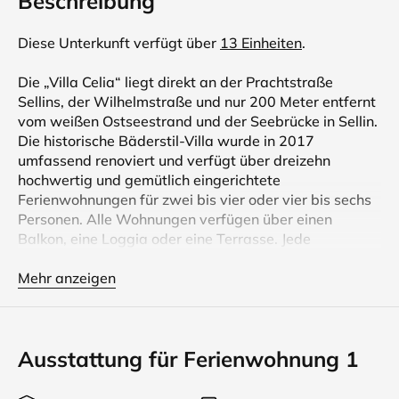
Beschreibung
Diese Unterkunft verfügt über
13 Einheiten
.
Die „Villa Celia“ liegt direkt an der Prachtstraße
Sellins, der Wilhelmstraße und nur 200 Meter entfernt
vom weißen Ostseestrand und der Seebrücke in Sellin.
Die historische Bäderstil-Villa wurde in 2017
umfassend renoviert und verfügt über dreizehn
hochwertig und gemütlich eingerichtete
Ferienwohnungen für zwei bis vier oder vier bis sechs
Personen. Alle Wohnungen verfügen über einen
Balkon, eine Loggia oder eine Terrasse. Jede
Ferienwohnung ist nach hohen Standards modern und
gemütlich eingerichtet und verfügt über einen
Mehr anzeigen
großzügigen Balkon oder eine Loggia. Haustiere sind
in den Wohnungen 1-4 möglich.
Ausstattung für Ferienwohnung 1
Wichtige Information zur Parkplatz-Buchung: Je
Wohnung kann maximal ein Parkplatz für 10 Euro pro
Nacht ausschließlich per Telefon unter +49 (0)38303–