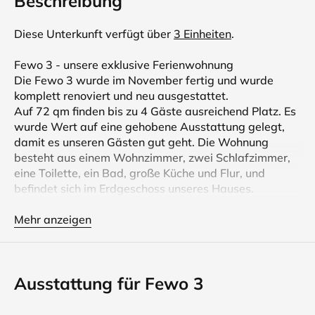
Beschreibung
Diese Unterkunft verfügt über
3 Einheiten
.
Fewo 3 - unsere exklusive Ferienwohnung
Die Fewo 3 wurde im November fertig und wurde
komplett renoviert und neu ausgestattet.
Auf 72 qm finden bis zu 4 Gäste ausreichend Platz. Es
wurde Wert auf eine gehobene Ausstattung gelegt,
damit es unseren Gästen gut geht. Die Wohnung
besteht aus einem Wohnzimmer, zwei Schlafzimmer,
eine Toilette, ein Bad, große Küche und Flur, und
befindet sich im Erdgeschoss unseres Hauses.
Selbstverständlich steht unseren Gästen auch der
Mehr anzeigen
Garten mit schöner gemütlicher Sitzecke zur
Verfügung, wo auch ein Grill zur Benutzung bereit
steht. Kinderbett und Stuhl können auf Wunsch
Ausstattung für Fewo 3
kostenlos zur Verfügung gestellt werden.
Neu: kostenloses W-LAN in unseren Ferienwohnungen.