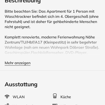
Beschreibung
Bitte beachten Sie: Das Apartment für 1 Person mit
Waschtrockner befindet sich im 4. Obergeschoß (ohne
Fahrstuhl) und ist daher für gehbehinderte Menschen
nicht geeignet.
Komplett renovierte, moderne Ferienwohnung Nähe
Zentrum/TU/Hbf/A17 (Kleinpestitz) in sehr begehrter
Wohnlage (nah am neuen Wohnpark Döbraer Straße).
Geschirrspüler,Flachbildfernseher, DVD-Player,
Radio(mit CD/SD/USB), WLAN, Kühlschrank mit
Eisfach, Fön, Kosmetikspiegel und Waschtrockner
Mehr anzeigen
gehören zur Ausstattung. Kostenlose öffentliche
Parkplätze finden Sie hausnah. Sehr gute Infrastruktur
und Nahverkehr. Besonders für Dienstreisende und
Ausstattung
City-Touristen zu empfehlen. ÖPNV Zone 10
Stadtgebiet (Bus Linie 66 Ri Hbf, Prager Straße
verkehrsabhängig ca. 8 Min., und Linie 63 Ri
WLAN
Küche
Bergbahnen, Blaues Wunder, Pillnitz) und
Versorgungseinrichtungen befinden sich in ca. 100m