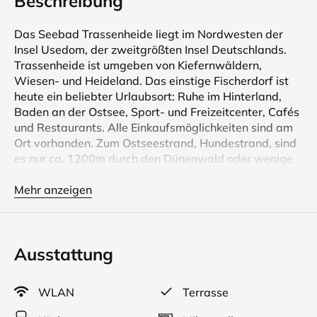
Beschreibung
Das Seebad Trassenheide liegt im Nordwesten der
Insel Usedom, der zweitgrößten Insel Deutschlands.
Trassenheide ist umgeben von Kiefernwäldern,
Wiesen- und Heideland. Das einstige Fischerdorf ist
heute ein beliebter Urlaubsort: Ruhe im Hinterland,
Baden an der Ostsee, Sport- und Freizeitcenter, Cafés
und Restaurants. Alle Einkaufsmöglichkeiten sind am
Ort vorhanden. Zum Ostseestrand, Hundestrand, sind
es nur ca. 1200m durch den Dünenwald oder wenige
Fahrminuten mit dem PKW. In ca. 400m Entfernung
gibt es einen Supermarkt mit Bäckerei und Metzgerei.
Mehr anzeigen
In der Nachbarschaft finden Sie einen Reiterhof, einen
Fahrradverleih, sowie einen Wellnessbereich mit
Sauna und Hallenbad.
Ausstattung
Im Ergeschoss befinden sich die Küche, Essbereich und
das Wohnzimmer und das Bad. Im Obergeschoos sind
WLAN
Terrasse
zwei Schlafzimmer und ein WC.