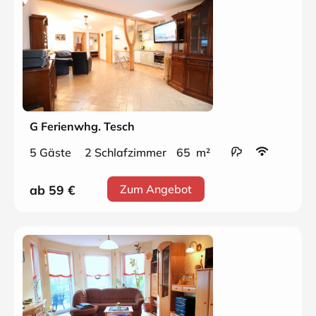
G Ferienwhg. Tesch
5 Gäste
2 Schlafzimmer
65 m²
ab 59
€
Zum Angebot