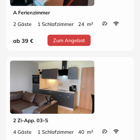
A Ferienzimmer
2 Gäste
1 Schlafzimmer
24 m²
ab 39
€
Zum Angebot
2 Zi-App. 03-S
4 Gäste
1 Schlafzimmer
40 m²