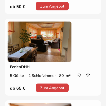
ab 50
€
Zum Angebot
FerienDHH
5 Gäste
2 Schlafzimmer
80 m²
ab 65
€
Zum Angebot