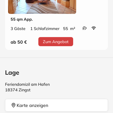
55 qm App.
3 Gäste
1 Schlafzimmer
55 m²
ab 50
€
Zum Angebot
Lage
Feriendomizil am Hafen
18374 Zingst
Karte anzeigen