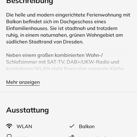
Beschreibung
Die helle und modern eingerichtete Ferienwohnung mit
Balkon befindet sich im Dachgeschoss eines
Einfamilienhauses. Sie ist stadtnah und trotzdem
ruhig, in einem naturnahen, grünen Wohngebiet am
südlichen Stadtrand von Dresden.
Neben einem großen kombinierten Wohn-/
Schlafzimmer mit SAT-TV, DAB+/UKW-Radio und
kostenlosen WLAN steht Ihnen eine separate Küche
mit Elektoherd, Kühlschrank, Kaffeemaschine, Toaster,
Wasserkocher sowie Tisch und Stühle für 4 Personen
Mehr anzeigen
zur Verfügung. Außerdem gehört ein großzügiges Bad
mit Wanne und Dusche zur Ferienwohnung. Für Ihr
Fahrzeug ist auf dem Grundstück ein kostenloser
Ausstattung
Parkplatz vorhanden.
Nur ca. 7 Gehminuten entfernt ist die Endhaltestelle
WLAN
Balkon
der Straßenbahnlinie 11, mit der Sie in kurzer Zeit das
Zentrum mit den Sehenswürdigkeiten unserer Stadt,