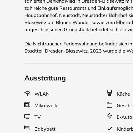
sanierten Denkmalvilla in Dresden-Blasewitz mit e
zahlreiche gute Restaurants und Einkaufsmöglichk
Hauptbahnhof, Neustadt, Neustädter Bahnhof sind
Blasewitz am Blauen Wunder sowie zum Elberad
abgeschlossenen Grundstück befindet sich ein v
Die Nichtraucher-Ferienwohnung befindet sich in 
Stadtteil Dresden-Blasewitz. 2023 wurde die Wo
Ausstattung
WLAN
Küche
Mikrowelle
Geschir
TV
E-Auto 
Babybett
Kinderb