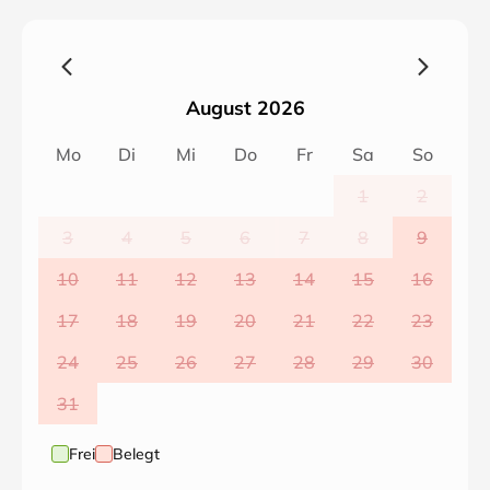
Bad mit Dusche, Waschbecken und Fön, Küche mit
Spülmaschine, Kaffeemaschine, Kühlschrank mit
Eisfach und Mikrowelle. WLAN kostenfrei, Wellness
(Winter inkl.), Endreinigung und Handtücher sind im
August 2026
Franziskus inklusive.
Wir weisen darauf hin, in dem Hauptsaisonzeiten sind
Mo
Di
Mi
Do
Fr
Sa
So
An-/Abreise nur Samstag/Sonntag möglich, ab 6 ÜN.
In der Nebensaison gerne ab 4 Nächte mit Aufpreis
1
2
verfügbar.
3
4
5
6
7
8
9
--
10
11
12
13
14
15
16
17
18
19
20
21
22
23
24
25
26
27
28
29
30
31
Frei
Belegt