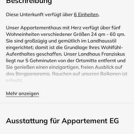
Beschreibung
Diese Unterkunft verfügt über
6 Einheiten
.
Unser Appartementhaus mit Herz verfügt über fünf
Wohneinheiten verschiedener Größen 24 qm - 60 qm.
Sie sind großzügig und gemütlich im Landhausstil
eingerichtet; damit ist die Grundlage Ihres Wohlfühl-
Aufenthaltes geschaffen. Unser Landhaus Franziskus
liegt nur 5 Gehminuten von der Ortsmitte entfernt und
Sie genießen einen einzigartigen, freien Ausblick auf
das Bergpanorama. Rauchen auf unseren Balkonen ist
erlaubt.
Unser Wellnessbereich bietet Ihnen Sauna,
Mehr anzeigen
Infrarotkabine, Solarium, Regenduschen und
Wärmeliegen mit Solenebel (Caldarium)- im Winter im
Preis inklusive (20.12.25 - 07.03.26) gerne nutzbar
Ausstattung für Appartement EG
und vorort zubuchbar im Sommer 14,00 €/Person/Tag.
Wir sind Partnerbetrieb der Reit im Winkl