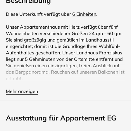
Beschreibung
Diese Unterkunft verfügt über
6 Einheiten
.
Unser Appartementhaus mit Herz verfügt über fünf
Wohneinheiten verschiedener Größen 24 qm - 60 qm.
Sie sind großzügig und gemütlich im Landhausstil
eingerichtet; damit ist die Grundlage Ihres Wohlfühl-
Aufenthaltes geschaffen. Unser Landhaus Franziskus
liegt nur 5 Gehminuten von der Ortsmitte entfernt und
Sie genießen einen einzigartigen, freien Ausblick auf
das Bergpanorama. Rauchen auf unseren Balkonen ist
erlaubt.
Unser Wellnessbereich bietet Ihnen Sauna,
Mehr anzeigen
Infrarotkabine, Solarium, Regenduschen und
Wärmeliegen mit Solenebel (Caldarium)- im Winter im
Preis inklusive (20.12.25 - 07.03.26) gerne nutzbar
Ausstattung für Appartement EG
und vorort zubuchbar im Sommer 14,00 €/Person/Tag.
Wir sind Partnerbetrieb der Reit im Winkl