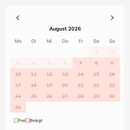
Bad mit Dusche, Waschbecken und Fön, Küche mit
Spülmaschine, Kaffeemaschine, Kühlschrank mit
Eisfach und Mikrowelle. WLAN kostenfrei, Wellness
(Winter inkl.), Endreinigung und Handtücher sind im
August 2026
Franziskus inklusive.
Wir weisen darauf hin, in dem Hauptsaisonzeiten sind
Mo
Di
Mi
Do
Fr
Sa
So
An-/Abreise nur Samstag/Sonntag möglich, ab 6 ÜN.
In der Nebensaison gerne ab 4 Nächte mit Aufpreis
1
2
verfügbar.
3
4
5
6
7
8
9
--
10
11
12
13
14
15
16
17
18
19
20
21
22
23
24
25
26
27
28
29
30
31
Frei
Belegt