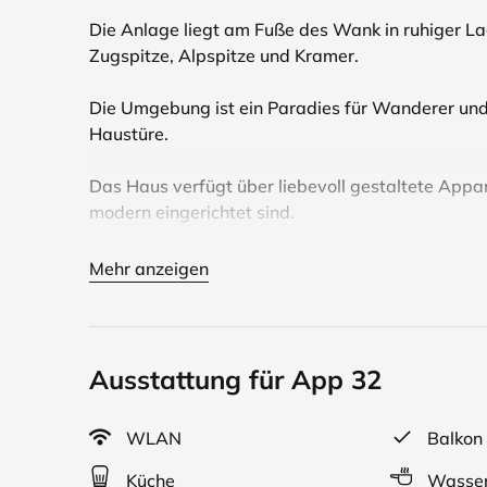
Die Anlage liegt am Fuße des Wank in ruhiger Lag
Zugspitze, Alpspitze und Kramer.
Die Umgebung ist ein Paradies für Wanderer und
Haustüre.
Das Haus verfügt über liebevoll gestaltete Appa
modern eingerichtet sind.
In unmittelbarer Nähe befindet sich ein Skilift, R
Mehr anzeigen
Für Biker ist es der optimale Ausgangspunkt für
Im Restaurant „Da Nico“ können Sie den Tag ausk
Ausstattung für App 32
Nur 10 Gehminuten entfernt finden Sie das behe
WLAN
Balkon
Geschäfte für den täglichen Bedarf sind in wenig
Küche
Wasser