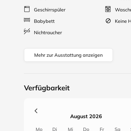
Geschirrspüler
Waschm
Zum Bahnhof und der Bushaltestelle sind es nur 
oder auch München bequem erreichen.
Babybett
Keine H
Nichtraucher
Das Studio Apartment befindet sich im 1. Oberg
Wohn-/Schlafzimmer mit Küchenzeile, Diele, Bad 
genießen können.
Mehr zur Ausstattung anzeigen
Das Apartment wurde komplett neu renoviert und
moderne Küchenzeile hat eine Spülmaschine, einen
in der Wohnung zur Verfügung.
Verfügbarkeit
Das praktische und in bayrischer Holzoptik gesta
Handgriffen hoch- und runter zu klappen und biet
Sitzecke. Zusätzlich steht eine Schlafcouch zur 
August 2026
Mo
Di
Mi
Do
Fr
Sa