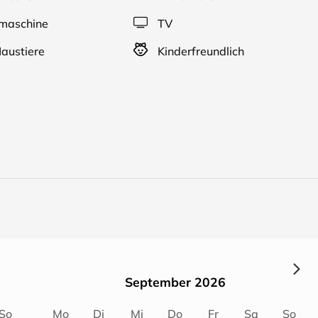
aschine
TV
850 Meter, von dort aus können Sie Garmisch - Partenkirche
austiere
Kinderfreundlich
eschoss der Farchanter Alm und besteht aus
und Balkon, von dem Sie den traumhaften Blick in die Berge
 ist mit einem hellen Laminatboden ausgestattet. Die
 Backofen und 4 Kochstellen. Auch ein kleiner Esstisch steh
ltete Schrankbett (2 Betten á 1m x 2m), ist mit wenigen
et somit tagsüber ausreichend Platz für die gemütliche
Verfügung (1,40m x 1,90m).
September 2026
So
Mo
Di
Mi
Do
Fr
Sa
So