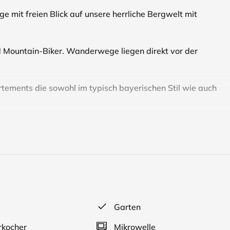
e mit freien Blick auf unsere herrliche Bergwelt mit
 Mountain-Biker. Wanderwege liegen direkt vor der
rtements die sowohl im typisch bayerischen Stil wie auch
odelbahn, und Langlaufloipe.
 ausgiebige Motorradtouren.
lingen und sich kulinarisch verwöhnen lassen.
izte Waldschwimmbad mit herrlichen Liegewiesen.
Garten
en Minuten erreichbar.
kocher
Mikrowelle