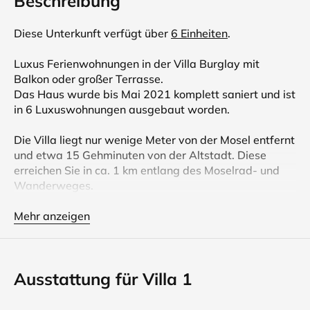
Beschreibung
Diese Unterkunft verfügt über
6 Einheiten
.
Luxus Ferienwohnungen in der Villa Burglay mit
Balkon oder großer Terrasse.
Das Haus wurde bis Mai 2021 komplett saniert und ist
in 6 Luxuswohnungen ausgebaut worden.
Die Villa liegt nur wenige Meter von der Mosel entfernt
und etwa 15 Gehminuten von der Altstadt. Diese
erreichen Sie in ca. 1 km entlang des Moselrad- und
Wanderweges.
Villa 1 und 2 verfügen über eine Privatsauna in der
Mehr anzeigen
Ferienwohnung und einen großen Balkon mit Essplatz
und Sonnenliegen. Perfekt also für die Zeit von Herbst
bis Frühjahr.
Ausstattung für Villa 1
Hier verwöhnen Sie sich mit höchstem Komfort.
Alle Wohnungen haben kostenlosen W-Lan Anschluss.