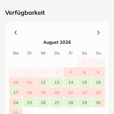
In der Küche und im Wohnzimmer gibt es jeweils einen
Kaminofen. Rauchen können Sie auf der Terrasse.
Verfügbarkeit
Terrassenbenutzung aus Rücksicht auf die Nachbarn
nur bis 22 Uhr möglich.
August 2026
Mo
Di
Mi
Do
Fr
Sa
So
1
2
3
4
5
6
7
8
9
10
11
12
13
14
15
16
17
18
19
20
21
22
23
24
25
26
27
28
29
30
31