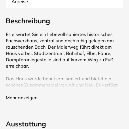
Anreise
Beschreibung
Es erwartet Sie ein liebevoll saniertes historisches
Fachwerkhaus, zentral und doch ruhig gelegen am
rauschenden Bach. Der Malerweg führt direkt am
Haus vorbei. Stadtzentrum, Bahnhof, Elbe, Fähre,
Dampferanlegestelle sind auf kurzem Weg zu Fuß
erreichbar.
Das Haus wurde behutsam saniert und bietet ein
schönes Zusammenspiel von Alt und Neu. Es verfügt
auf drei Etagen über ein Wohnzimmer mit Schlafsofa,
eine modern ausgestattete Wohnküche, drei
Mehr anzeigen
Schlafräume mit Doppelbett, zwei Duschbäder und
einen Abstellraum (für Fahr­räder, Kinder­wagen usw.).
Kinder­bett und Kinderstuhl sind vorhanden (auf
Ausstattung
Anfrage). Die Wohnküche und das Wohnzimmer