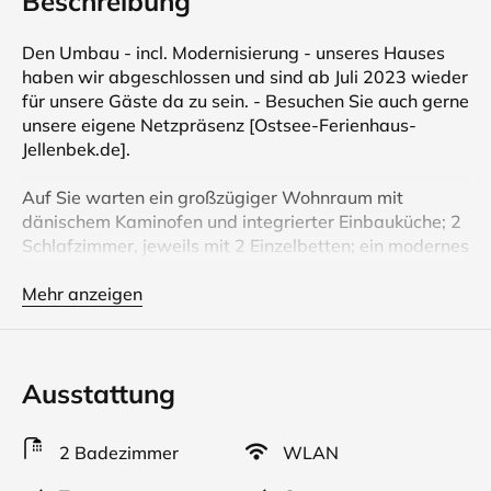
Beschreibung
Den Umbau - incl. Modernisierung - unseres Hauses
haben wir abgeschlossen und sind ab Juli 2023 wieder
für unsere Gäste da zu sein. - Besuchen Sie auch gerne
unsere eigene Netzpräsenz [Ostsee-Ferienhaus-
Jellenbek.de].
Auf Sie warten ein großzügiger Wohnraum mit
dänischem Kaminofen und integrierter Einbauküche; 2
Schlafzimmer, jeweils mit 2 Einzelbetten; ein modernes
Bad mit Dusche und WC; ein weiteres WC mit
Waschgelegenheit, sowie ein separates Duschbad.
Mehr anzeigen
Unser Haus kann mit maximal 4 Personen belegt
werden.
Ausstattung
Unser Haus kann mit maximal vier Personen belegt
werden. - Hunde sind gern gesehene Gäste, auch am
Hundestrand in unmittelbarer Nähe.
2 Badezimmer
WLAN
Nebenkosten können nur als Heizstrom anfallen,