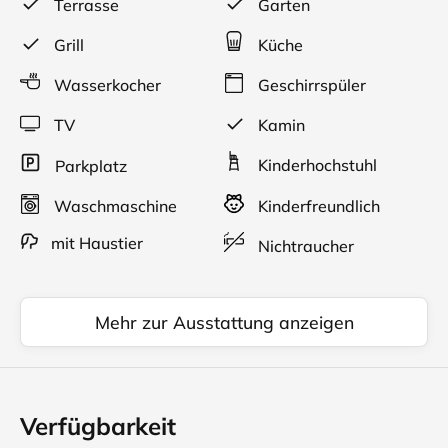
Terrasse
Garten
soweit dieser nicht durch die PV-Anlage gedeckt wird.
Grill
Küche
Die Gemeinde erhebt vom 1. April - 31. Oktober von
jedem Erwachsenen Kurtaxe iHv. € 2,50 /Tag.
Wasserkocher
Geschirrspüler
TV
Kamin
Ein (Damen)Fahrrad steht unseren Gästen auf Wunsch
kostenlos zur Verfügung. Kaminholz wird kostenlos
Kinderhochstuhl
Parkplatz
gestellt.
Waschmaschine
Kinderfreundlich
mit Haustier
Nichtraucher
Mehr zur Ausstattung anzeigen
Verfügbarkeit