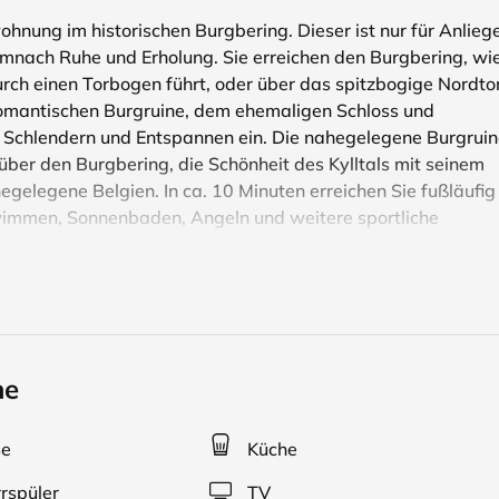
nung im historischen Burgbering. Dieser ist nur für Anlieg
mnach Ruhe und Erholung. Sie erreichen den Burgbering, wi
urch einen Torbogen führt, oder über das spitzbogige Nordtor
r romantischen Burgruine, dem ehemaligen Schloss und
 Schlendern und Entspannen ein. Die nahegelegene Burgrui
k über den Burgbering, die Schönheit des Kylltals mit seinem
egelegene Belgien. In ca. 10 Minuten erreichen Sie fußläufig
immen, Sonnenbaden, Angeln und weitere sportliche
 tatsächlich mal eine Scheunentenne war), befindet sich e
einen Fernsehecke, die mit einer für zwei Personen
ausgestattet ist. Die Wohnung verfügt über eine kleine
wir Ihnen ein Kinderbett und einen Hochstuhl zur Verfügung
ne
, das Mitbringen von Haustieren ist daher nicht möglich. Es
den.
se
Küche
rspüler
TV