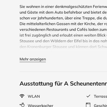
Sie wohnen in einer denkmalgeschützten Ferienwoh
und Gäste mit dem Auto befahrbar und bietet de
schon vor Jahrhunderten, über eine Treppe, die d
Die mittelalterlichen Gassen mit der Kirche, de
verschiedenen Restaurants und Cafés laden zum
ist frei zugänglich und erlaubt einen weiten Blic
Stausee und den Wäldern der Eifel bis in das nah
den Kronenburger Stausee und können dort Schw
Aktivitäten genießen.
Mehr anzeigen
Im Erdgeschoss der Wohnung "Scheunentenne" (die
großer Wohnraum mit einem Esstisch und einer kl
geeigneten Schlafcouch, Satelliten-TV und Radio 
Terrasse mit Sitzgelegenheit. Bei Bedarf können 
Ausstattung für A Scheunenten
stellen. Das Appartement ist allergikerfreundlich
kann ein kostenloser WLAN-Zugang genutzt wer
WLAN
Terras
Wasserkocher
Geschir