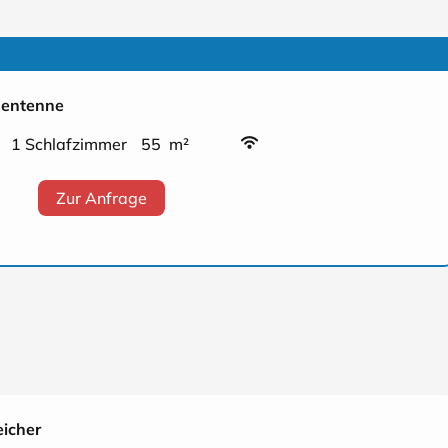
nentenne
1 Schlafzimmer
55 m²
Zur Anfrage
icher