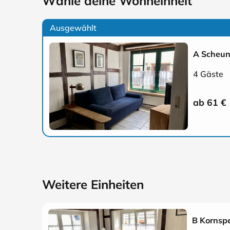
Wähle deine Wohneinheit
Ausgewählt
A Scheu
4 Gäste
ab 61
€
Weitere Einheiten
B Kornspe