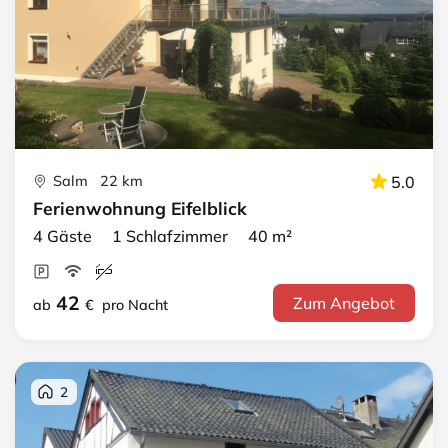
Salm 22 km
5.0
Ferienwohnung Eifelblick
4 Gäste 1 Schlafzimmer 40 m²
42
Zum Angebot
ab
€
pro Nacht
2