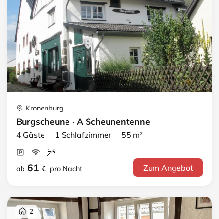
Kronenburg
Burgscheune · A Scheunentenne
4 Gäste 1 Schlafzimmer 55 m²
61
Zum Angebot
ab
€
pro Nacht
2