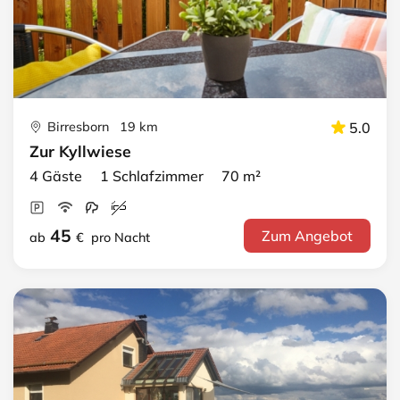
Birresborn 19 km
5.0
Zur Kyllwiese
4 Gäste 1 Schlafzimmer 70 m²
45
Zum Angebot
ab
€
pro Nacht