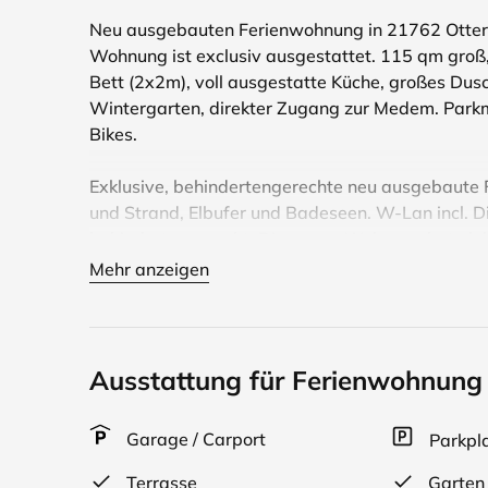
Neu ausgebauten Ferienwohnung in 21762 Ottern
Wohnung ist exclusiv ausgestattet. 115 qm groß,
Bett (2x2m), voll ausgestatte Küche, großes Dusc
Wintergarten, direkter Zugang zur Medem. Parkmö
Bikes.
Exklusive, behindertengerechte neu ausgebaute 
und Strand, Elbufer und Badeseen. W-Lan incl. D
behindertengerecht. Die ganze Wohnung hat ele
fertig ausgebaut, ist ca.115 qm groß und beste
Mehr anzeigen
seinen ca. 45qm ist ein großzügiger Raum mit Es
Vitrinenschrankwand. Als zusätzliche Schlafmögli
Wellenunterfederung (2m x 1,60m Liegefläche).
kann in allen Räumen genutzt werden. Im Winterg
Ausstattung für Ferienwohnung
Tisch mit Rattansofa und 2 Sesseln. Hier können
Natur genießen. Die Terrasse mit ihren ca. 20 q
Garage / Carport
Parkpl
Terrasse
Garten