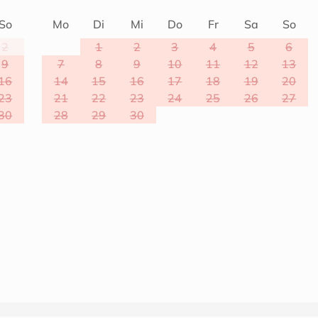
So
Mo
Di
Mi
Do
Fr
Sa
So
2
1
2
3
4
5
6
9
7
8
9
10
11
12
13
16
14
15
16
17
18
19
20
23
21
22
23
24
25
26
27
30
28
29
30