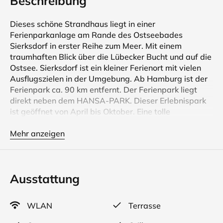
Beschreibung
Dieses schöne Strandhaus liegt in einer
Ferienparkanlage am Rande des Ostseebades
Sierksdorf in erster Reihe zum Meer. Mit einem
traumhaften Blick über die Lübecker Bucht und auf die
Ostsee. Sierksdorf ist ein kleiner Ferienort mit vielen
Ausflugszielen in der Umgebung. Ab Hamburg ist der
Ferienpark ca. 90 km entfernt. Der Ferienpark liegt
direkt neben dem HANSA-PARK. Dieser Erlebnispark
ist geöffnet von April bis Oktober. Eine tolle
Freizeitattraktion für jung und alt.
Mehr anzeigen
Der Meerblick und die Lage des Strandhauses sind in
diesem Ferienpark nicht mehr zu toppen. Beste Lage.
Hier können Sie einen Traumurlaub verbringen. Die
Ausstattung
Einrichtung ist geschmackvoll und wirklich zum
Wohlfühlen. Selbst an Regentagen kann ein
Aufenthalt z.B. am Kamin, in der Whirlwanne oder in
WLAN
Terrasse
der Sauna sehr gemütlich sein.