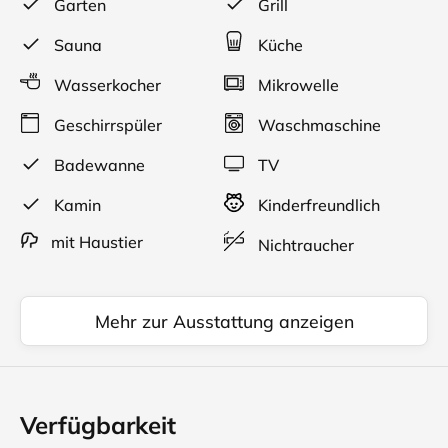
Garten
Grill
EG: ein Schlafzimmer mit Doppelbett, Bad,
Wohn-/Esszimmer mit offener Küche.
Sauna
Küche
Wasserkocher
Mikrowelle
Geschirrspüler
Waschmaschine
Badewanne
TV
Kamin
Kinderfreundlich
mit Haustier
Nichtraucher
Mehr zur Ausstattung anzeigen
Verfügbarkeit