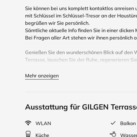
Sie können bei uns komplett kontaktlos anreisen
mit Schlüssel im Schlüssel-Tresor an der Haustüre
begrüßen wir Sie persönlich.
Sämtliche aktuelle Info finden Sie in einer dick
Bei Fragen aller Art stehen wir ihnen persönlich 
Genießen Sie den wunderschönen Blick auf den 
Terrasse, lauschen Sie der Ruhe, regenerieren Sie
Seele baumeln.
Mehr anzeigen
Direkt am Haus beginnen Spazier- und Wanderwe
Ihr Urlaub!
Sie können Ihr Fahrrad mitbringen oder ein Einka
Ausstattung für GILGEN Terras
leihen, unsere gut ausgebauten Radwege leiten S
rund um den See, ganz nach Lust und Laune!
WLAN
Balkon
Zu Touren beraten wir Sie gern, Karten haben wi
Küche
Wasser