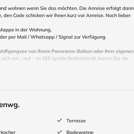
 und wohnen wenn Sie das möchten. Die Anreise erfolgt dann
, den Code schicken wir Ihnen kurz vor Anreise. Noch lieber
en Mappe in der Wohnung.
oder per Mail / Whatsapp / Signal zur Verfügung.
Wolfgangsee von Ihrem Panorama-Balkon oder Ihrer eigenen
 sich am – auf – im SEE (gratis Badestrand), lassen Sie die
ge, Rad- und Mountainbike-Strecken und hier beginnt auc
ufsrad, ein Mountainbike oder ein e-bike in St.Wolfgang
senwg.
ie durch wunderschöne Täler und auf hohe Gipfel und flach
Terrasse
r im Haus.
kocher
Badewanne