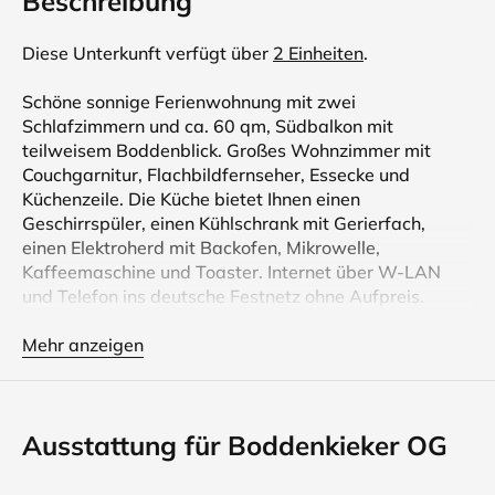
Beschreibung
Diese Unterkunft verfügt über
2 Einheiten
.
Schöne sonnige Ferienwohnung mit zwei
Schlafzimmern und ca. 60 qm, Südbalkon mit
teilweisem Boddenblick. Großes Wohnzimmer mit
Couchgarnitur, Flachbildfernseher, Essecke und
Küchenzeile. Die Küche bietet Ihnen einen
Geschirrspüler, einen Kühlschrank mit Gerierfach,
einen Elektroherd mit Backofen, Mikrowelle,
Kaffeemaschine und Toaster. Internet über W-LAN
und Telefon ins deutsche Festnetz ohne Aufpreis.
Mehr anzeigen
Schöne sonnige Ferienwohnungen mit zwei
Schlafzimmern mit 60 qm, Süd-Terrasse und
Gartenanteil sowie Süd-Balkon. Großes Wohnzimmer
Ausstattung für Boddenkieker OG
mit Couchgarnitur (Schlafgelegenheit für zwei
Personen), Flachbildfernseher, Essecke und
Küchenzeile. Die Küche bietet Ihnen einen