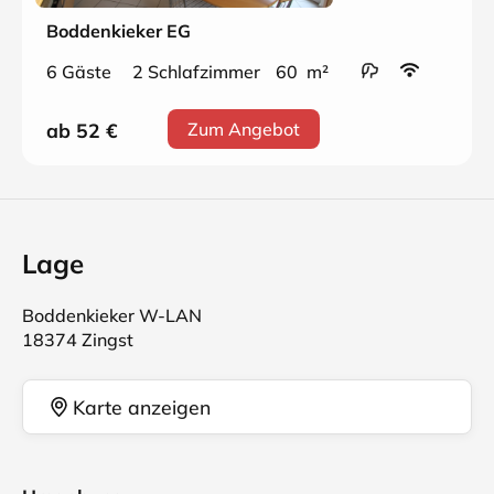
Boddenkieker EG
6 Gäste
2 Schlafzimmer
60 m²
ab 52
€
Zum Angebot
Lage
Boddenkieker W-LAN
18374 Zingst
Karte anzeigen