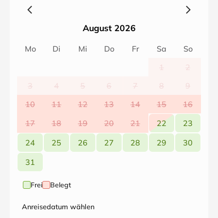
Wohnanlage ist ein Bootsverleih. Von dort aus können
Sie die Boddenlandschaft mit dem eigenen Boot
erkunden. Nur zwei Gehminuten entfernt ist der kleine
August 2026
beschauliche Hafen von Zingst mit Gatronomie und
Kinderspielplatz. Vom Zingster Hafen starten
Mo
Di
Mi
Do
Fr
Sa
So
Boddenfahrten und Tagestouren nach Hiddensee.
1
2
3
4
5
6
7
8
9
10
11
12
13
14
15
16
17
18
19
20
21
22
23
24
25
26
27
28
29
30
31
Frei
Belegt
Anreisedatum wählen