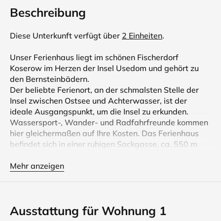
Beschreibung
Diese Unterkunft verfügt über
2 Einheiten
.
Unser Ferienhaus liegt im schönen Fischerdorf
Koserow im Herzen der Insel Usedom und gehört zu
den Bernsteinbädern.
Der beliebte Ferienort, an der schmalsten Stelle der
Insel zwischen Ostsee und Achterwasser, ist der
ideale Ausgangspunkt, um die Insel zu erkunden.
Wassersport-, Wander- und Radfahrfreunde kommen
hier gleichermaßen auf Ihre Kosten. Das Ferienhaus
befindet sich in einer ruhigen Sackgasse, ca. 550 m
fußläufig vom Badestrand entfernt. Auf der 2021 neu
eröffneten Seebrücke an der Strandpromenade kann
Mehr anzeigen
man besonders in den Abendstunden einen
spektakulären Sonnenuntergang genießen. Der
kilometerlange feinsandige weiße Strand ist ideal für
Ausstattung für Wohnung 1
Badespaß mit der ganzen Familie.
Freizeit- und Einkaufsmöglichkeiten sowie viele