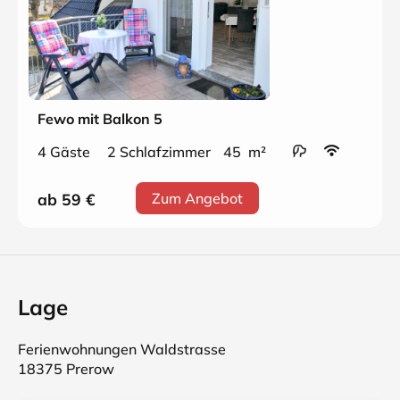
Fewo mit Balkon 5
4 Gäste
2 Schlafzimmer
45 m²
ab 59
€
Zum Angebot
Lage
Ferienwohnungen Waldstrasse
18375 Prerow