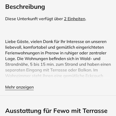
Beschreibung
Diese Unterkunft verfügt über
2 Einheiten
.
Liebe Gäste, vielen Dank für Ihr Interesse an unseren
liebevoll, komfortabel und gemütlich eingerichteten
Ferienwohnungen in Prerow in ruhiger oder zentraler
Lage. Die Wohnungen befinden sich in Wald- und
Strandnähe, 5 bis 15 min. zum Strand und haben einen
separaten Eingang mit Terrasse oder Balkon. Im
Wohnzimmer steht Ihnen eine gemütliche Eckcouch
zum Entspannen zur Verfügung. Diese kann nach
Bedarf auch als Aufbettung genutzt werden und so
Mehr anzeigen
entsteht für Sie ein zusätzliches großes Doppelbett.
Eine Miniküche mit Essecke, Flachbildschirm (SAT),
Radio, sowie ein Schlafzimmer mit Doppelbett
Ausstattung für Fewo mit Terrasse
gehören ebenfalls zur Wohnung. In der Miniküche
befindet sich: ein Kühlschrank mit Gefrierfach, ein