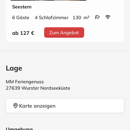
Seestern
6 Gäste
4 Schlafzimmer
130 m²
ab 127
€
Zum Angebot
Lage
MM Feriengenuss
27639 Wurster Nordseeküste
Karte anzeigen
Umgebung