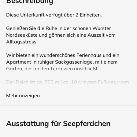
Beschreibung
Diese Unterkunft verfügt über
2 Einheiten
.
Genießen Sie die Ruhe in der schönen Wurster
Nordseeküste und gönnen sich eine Auszeit vom
Alltagsstress!
Wir bieten ein wunderschönes Ferienhaus und ein
Apartment in ruhiger Sackgassenlage, mit einem
Garten, der an den Terrassen anschließt.
Der Deich ist ca. 700 m ( ca. 10 Minuten Fußweg) vom
den Objekten entfernt.
Mehr anzeigen
Das Haus sowie das Apartment sind voll
ausgestattet, gemütlich und bietet alles was sie in
ihrem Urlaub brauchen.
Ausstattung für Seepferdchen
Bettwäsche und Handtücher sind bitte mitzubringen.
Im Notfall haben wir welche gegen Aufpreis vor Ort.