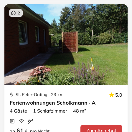
2
St. Peter-Ording 23 km
5.0
Ferienwohnungen Scholkmann · A
4 Gäste 1 Schlafzimmer 48 m²
61
Zum Angebot
ab
€
pro Nacht