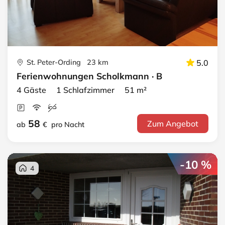
St. Peter-Ording 23 km
5.0
Ferienwohnungen Scholkmann · B
4 Gäste 1 Schlafzimmer 51 m²
58
Zum Angebot
ab
€
pro Nacht
-10 %
4