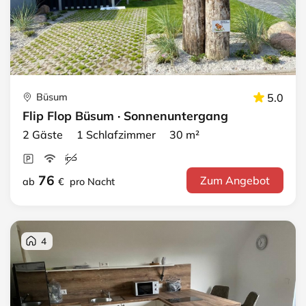
Büsum
5.0
Flip Flop Büsum · Sonnenuntergang
2 Gäste 1 Schlafzimmer 30 m²
76
Zum Angebot
ab
€
pro Nacht
4