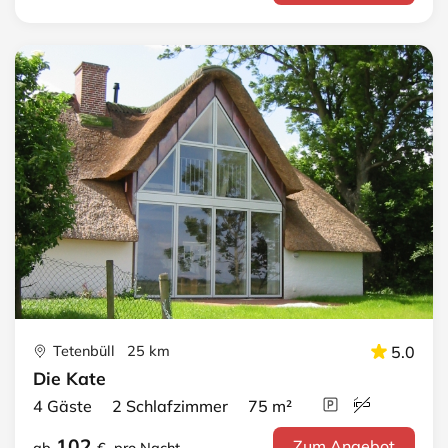
Tetenbüll 25 km
5.0
Die Kate
4 Gäste 2 Schlafzimmer 75 m²
102
Zum Angebot
ab
€
pro Nacht