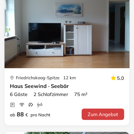
Friedrichskoog-Spitze 12 km
5.0
Haus Seewind · Seebär
6 Gäste 2 Schlafzimmer 75 m²
88
Zum Angebot
ab
€
pro Nacht