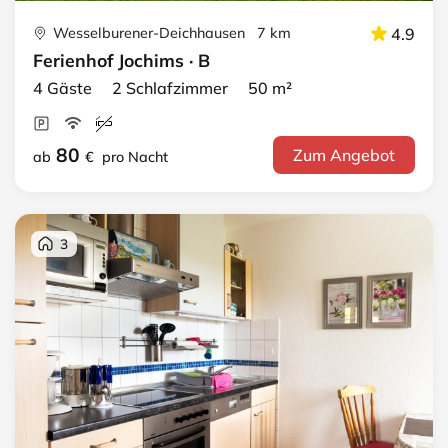
Wesselburener-Deichhausen 7 km
4.9
Ferienhof Jochims · B
4 Gäste 2 Schlafzimmer 50 m²
80
Zum Angebot
ab
€
pro Nacht
3