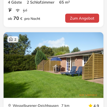
4 Gäste 2 Schlafzimmer 65 m²
70
Zum Angebot
ab
€
pro Nacht
2
Wesselburener-Deichhausen 7 km
4.9