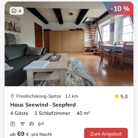
-10 %
4
Friedrichskoog-Spitze 12 km
5.0
Haus Seewind · Seepferd
4 Gäste 1 Schlafzimmer 40 m²
69
Zum Angebot
ab
€
pro Nacht