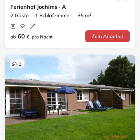
Ferienhof Jochims · A
2 Gäste 1 Schlafzimmer 35 m²
60
Zum Angebot
ab
€
pro Nacht
2