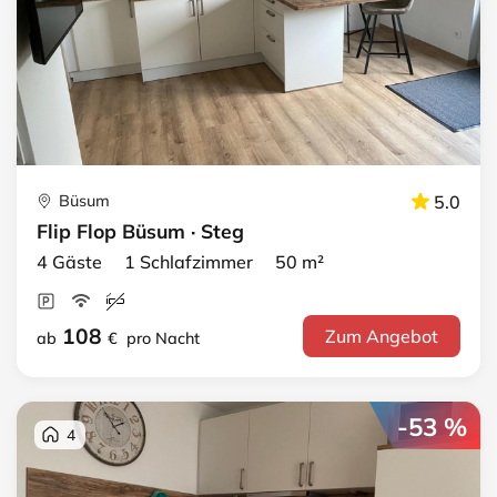
Büsum
5.0
Flip Flop Büsum · Steg
4 Gäste 1 Schlafzimmer 50 m²
108
Zum Angebot
ab
€
pro Nacht
-53 %
4