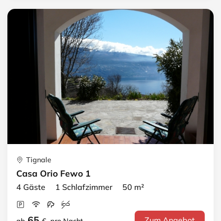
Tignale
Casa Orio Fewo 1
4 Gäste 1 Schlafzimmer 50 m²
65
Zum Angebot
ab
€
pro Nacht