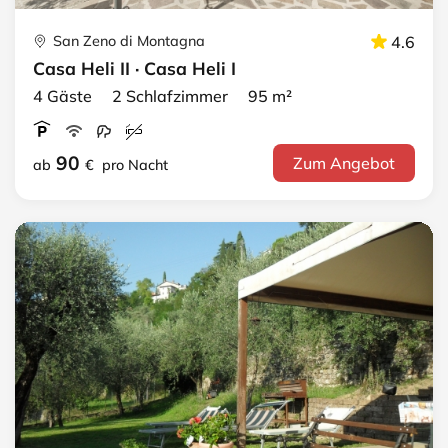
San Zeno di Montagna
4.6
Casa Heli II · Casa Heli I
4 Gäste 2 Schlafzimmer 95 m²
90
Zum Angebot
ab
€
pro Nacht