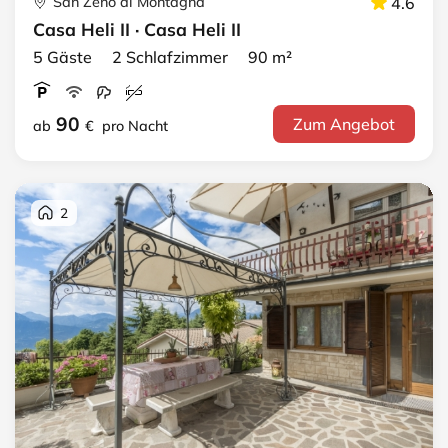
San Zeno di Montagna
4.6
Casa Heli II · Casa Heli II
5 Gäste 2 Schlafzimmer 90 m²
90
Zum Angebot
ab
€
pro Nacht
2