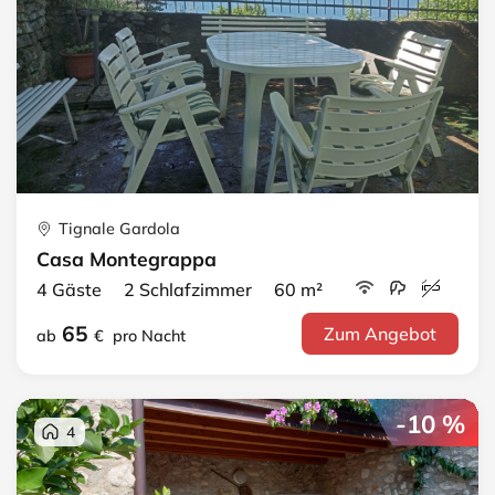
Tignale Gardola
Casa Montegrappa
4 Gäste 2 Schlafzimmer 60 m²
65
Zum Angebot
ab
€
pro Nacht
-10 %
4