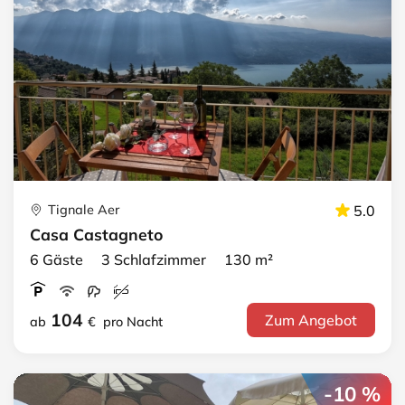
Tignale Aer
5.0
Casa Castagneto
6 Gäste 3 Schlafzimmer 130 m²
104
Zum Angebot
ab
€
pro Nacht
-10 %