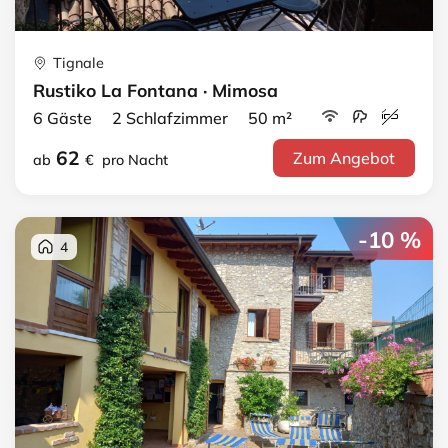
Tignale
Rustiko La Fontana · Mimosa
6 Gäste 2 Schlafzimmer 50 m²
62
Zum Angebot
ab
€
pro Nacht
-10 %
4