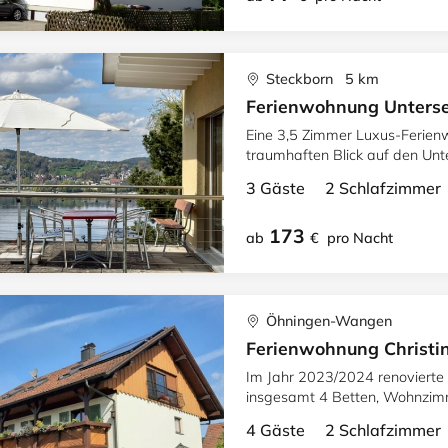
Steckborn 5 km
Ferienwohnung Unterse
Eine 3,5 Zimmer Luxus-Ferien
traumhaften Blick auf den Unte
Dörfer der deutschen Seite.
3 Gäste 2 Schlafzimme
173
ab
€
pro Nacht
Öhningen-Wangen
Ferienwohnung Christin
Im Jahr 2023/2024 renovierte Ferienwoh
insgesamt 4 Betten, Wohnzimm
eingerichtete Küche, WLAN u
4 Gäste 2 Schlafzimme