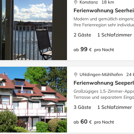
Konstanz 18 km
Ferienwohnung Seerhe
Modern und gemütlich eingeric
Ihre Ferienregion sehr individ
Seepromenade.
2 Gäste 1 Schlafzimme
99
ab
€
pro Nacht
Uhldingen-Mühlhofen 24
Ferienwohnung Seeper
Großzügiges 1,5-Zimmer-Appart
Terrasse und separatem Eingan
Bodensee.
3 Gäste 1 Schlafzimme
60
ab
€
pro Nacht