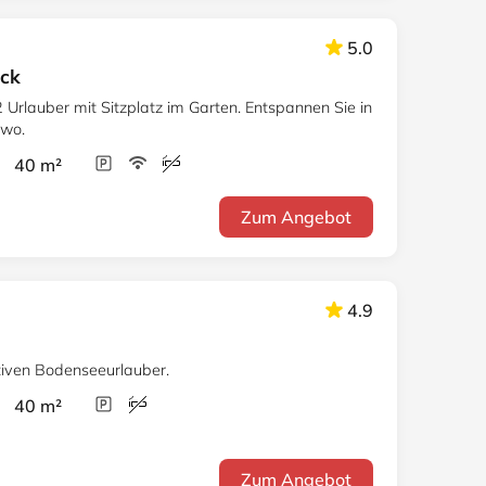
5.0
Eck
Urlauber mit Sitzplatz im Garten. Entspannen Sie in
ewo.
r 40 m²
Zum Angebot
4.9
e
tiven Bodenseeurlauber.
r 40 m²
Zum Angebot