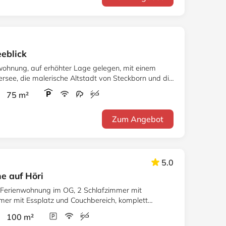
eblick
wohnung, auf erhöhter Lage gelegen, mit einem
rsee, die malerische Altstadt von Steckborn und die
r 75 m²
Zum Angebot
5.0
e auf Höri
nung im OG, 2 Schlafzimmer mit
er mit Essplatz und Couchbereich, komplett
nd LAN
r 100 m²