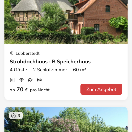
Lübberstedt
Strohdachhaus · B Speicherhaus
4 Gäste 2 Schlafzimmer 60 m²
70
Zum Angebot
ab
€
pro Nacht
3