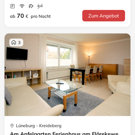
70
Zum Angebot
ab
€
pro Nacht
3
Lüneburg - Kreideberg
Am Apfelgarten Ferienhaus am Flörekeweg · C Ferienhaus