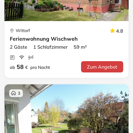
Wittorf
4.8
Ferienwohnung Wischweh
2 Gäste 1 Schlafzimmer 59 m²
58
Zum Angebot
ab
€
pro Nacht
3