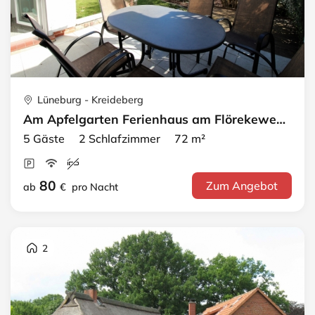
Lüneburg - Kreideberg
Am Apfelgarten Ferienhaus am Flörekeweg · A EG
5 Gäste 2 Schlafzimmer 72 m²
80
Zum Angebot
ab
€
pro Nacht
2