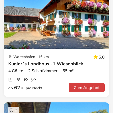
Waltenhofen 16 km
5.0
Kugler´s Landhaus · 1 Wiesenblick
4 Gäste 2 Schlafzimmer 55 m²
62
Zum Angebot
ab
€
pro Nacht
3