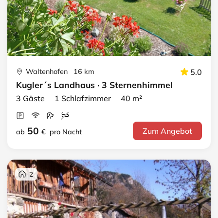
Waltenhofen 16 km
5.0
Kugler´s Landhaus · 3 Sternenhimmel
3 Gäste 1 Schlafzimmer 40 m²
50
Zum Angebot
ab
€
pro Nacht
2