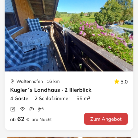
Waltenhofen 16 km
5.0
Kugler´s Landhaus · 2 Illerblick
4 Gäste 2 Schlafzimmer 55 m²
62
Zum Angebot
ab
€
pro Nacht