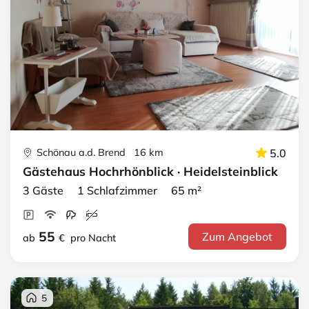
Schönau a.d. Brend 16 km
5.0
Gästehaus Hochrhönblick · Heidelsteinblick
3 Gäste 1 Schlafzimmer 65 m²
55
Zum Angebot
ab
€
pro Nacht
5