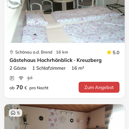
Schönau a.d. Brend 16 km
5.0
Gästehaus Hochrhönblick · Kreuzberg
2 Gäste 1 Schlafzimmer 16 m²
70
Zum Angebot
ab
€
pro Nacht
5