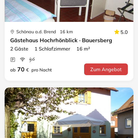
Schönau a.d. Brend 16 km
5.0
Gästehaus Hochrhönblick · Bauersberg
2 Gäste 1 Schlafzimmer 16 m²
70
Zum Angebot
ab
€
pro Nacht