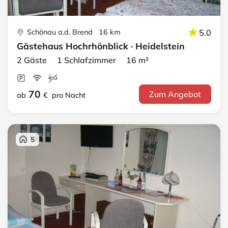
Schönau a.d. Brend 16 km
5.0
Gästehaus Hochrhönblick · Heidelstein
2 Gäste 1 Schlafzimmer 16 m²
70
Zum Angebot
ab
€
pro Nacht
5