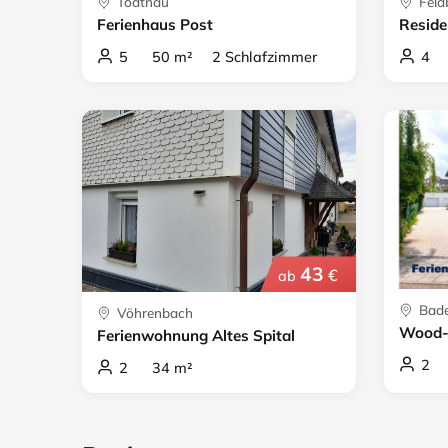
Todtnau
Feld
Ferienhaus Post
Reside
5 50 m² 2 Schlafzimmer
4 
43
€
ab
Bade
Vöhrenbach
Wood-
Ferienwohnung Altes Spital
2 
2 34 m²