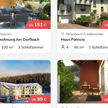
151
€
ab
a
hausen
Rötenbach-Friedenweiler
nwohnung Am Dorfbach
Haus Patricia
00 m² 2 Schlafzimmer
4 80 m² 2 Schlafzim
99
€
ab
a