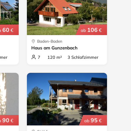
60
106
€
€
b
ab
Baden-Baden
Haus am Gunzenbach
mer
7 120 m² 3 Schlafzimmer
90
95
€
€
b
ab