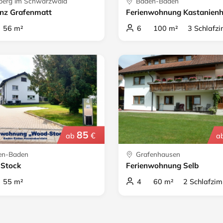
berg im Schwarzwald
Baden-Baden
nz Grafenmatt
Ferienwohnung Kastanienh
56 m²
6 100 m² 3 Schlafzi
85
€
ab
a
n-Baden
Grafenhausen
Stock
Ferienwohnung Selb
55 m²
4 60 m² 2 Schlafzim