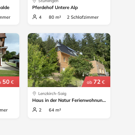
Stühlingen
alde
Pferdehof Untere Alp
mmer
4 80 m² 2 Schlafzimmer
50
72
€
€
b
ab
Lenzkirch-Saig
Haus in der Natur Ferienwohnungen
mer
2 64 m²