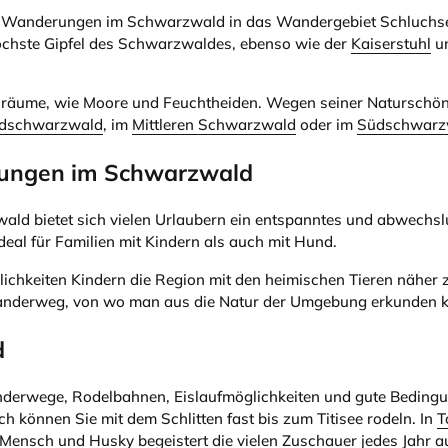
el. Wanderungen im Schwarzwald in das Wandergebiet Schluchs
 höchste Gipfel des Schwarzwaldes, ebenso wie der
Kaiserstuhl
u
räume, wie Moore und Feuchtheiden. Wegen seiner Naturschönhei
dschwarzwald
, im
Mittleren Schwarzwald
oder im
Südschwarz
nungen im Schwarzwald
ald bietet sich vielen Urlaubern ein entspanntes und abwechsl
eal für Familien mit Kindern als auch mit Hund.
ichkeiten Kindern die Region mit den heimischen Tieren näher z
 Wanderweg, von wo man aus die Natur der Umgebung erkunden 
d
derwege, Rodelbahnen, Eislaufmöglichkeiten und gute Bedingung
können Sie mit dem Schlitten fast bis zum Titisee rodeln. In
T
Mensch und Husky begeistert die vielen Zuschauer jedes Jahr a