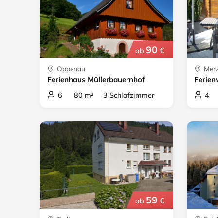
90
€
ab
Oppenau
Merz
Ferienhaus Müllerbauernhof
Ferie
6 80 m² 3 Schlafzimmer
4 1
59
€
ab