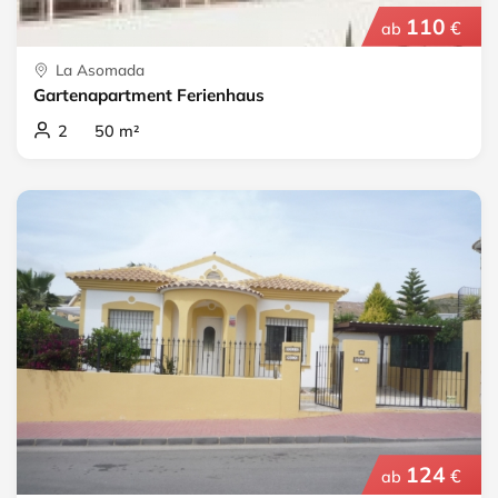
110
€
ab
La Asomada
Gartenapartment Ferienhaus
2 50 m²
124
€
ab