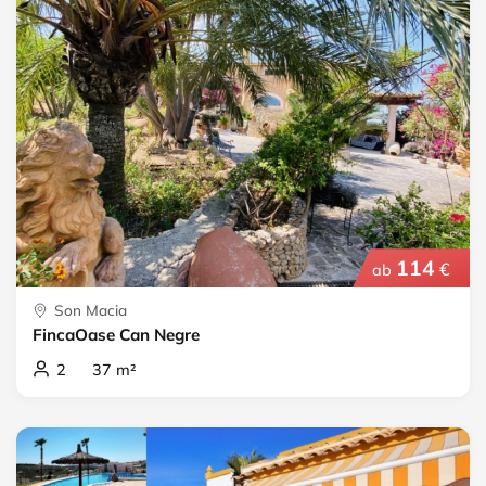
114
€
ab
Son Macia
FincaOase Can Negre
2 37 m²