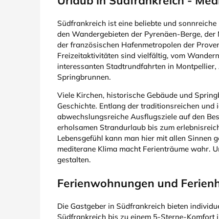
Urlaub in Südfrankreich - Me
Südfrankreich ist eine beliebte und sonnreiche 
den Wandergebieten der Pyrenäen-Berge, der M
der französischen Hafenmetropolen der Proven
Freizeitaktivitäten sind vielfältig, vom Wande
interessanten Stadtrundfahrten in Montpellier
Springbrunnen.
Viele Kirchen, historische Gebäude und Springb
Geschichte. Entlang der traditionsreichen und 
abwechslungsreiche Ausflugsziele auf den Be
erholsamen Strandurlaub bis zum erlebnisreic
Lebensgefühl kann man hier mit allen Sinnen g
mediterane Klima macht Ferienträume wahr. Un
gestalten.
Ferienwohnungen und Ferienh
Die Gastgeber in Südfrankreich bieten individu
Südfrankreich bis zu einem 5-Sterne-Komfort