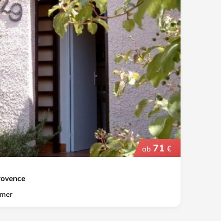
71
€
ab
rovence
mer