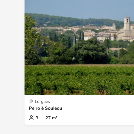
Lorgues
Peiro è Souleou
3 27 m²