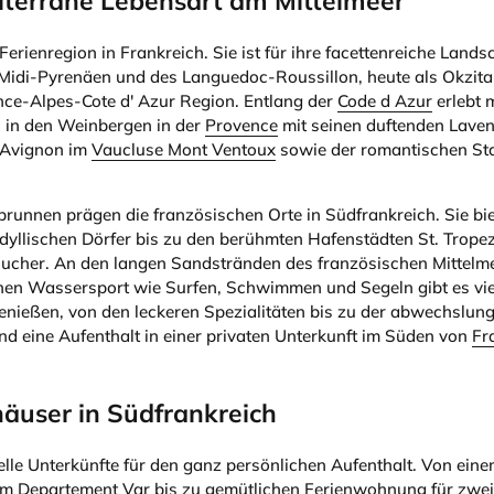
diterrane Lebensart am Mittelmeer
Ferienregion in Frankreich. Sie ist für ihre facettenreiche Land
idi-Pyrenäen und des Languedoc-Roussillon, heute als Okzita
ce-Alpes-Cote d' Azur Region. Entlang der
Code d Azur
erlebt 
rn in den Weinbergen in der
Provence
mit seinen duftenden Laven
, Avignon im
Vaucluse Mont Ventoux
sowie der romantischen St
runnen prägen die französischen Orte in Südfrankreich. Sie biet
idyllischen Dörfer bis zu den berühmten Hafenstädten St. Trope
sucher. An den langen Sandstränden des französischen Mittelm
hen Wassersport wie Surfen, Schwimmen und Segeln gibt es vie
enießen, von den leckeren Spezialitäten bis zu der abwechslun
d eine Aufenthalt in einer privaten Unterkunft im Süden von
Fr
äuser in Südfrankreich
elle Unterkünfte für den ganz persönlichen Aufenthalt. Von einem
 im
Departement Var
bis zu gemütlichen Ferienwohnung für zwei 