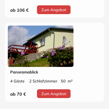
ab 106
€
Zum Angebot
Panoramablick
4 Gäste
2 Schlafzimmer
50 m²
ab 70
€
Zum Angebot