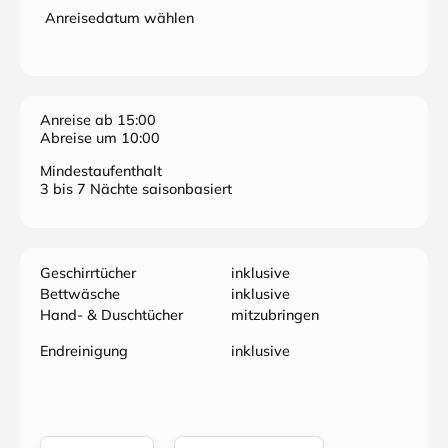
gespannten Panoramablick belohnt.
Anreisedatum wählen
Tel.: 035021/67113 Handy 01704182689
Anreise ab 15:00
Abreise um 10:00
Mindestaufenthalt
3 bis 7 Nächte saisonbasiert
Geschirrtücher
inklusive
Bettwäsche
inklusive
Hand- & Duschtücher
mitzubringen
Endreinigung
inklusive