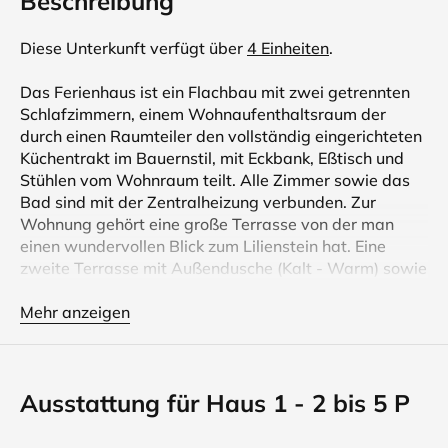
Beschreibung
Diese Unterkunft verfügt über
4 Einheiten
.
Das Ferienhaus ist ein Flachbau mit zwei getrennten
Schlafzimmern, einem Wohnaufenthaltsraum der
durch einen Raumteiler den vollständig eingerichteten
Küchentrakt im Bauernstil, mit Eckbank, Eßtisch und
Stühlen vom Wohnraum teilt. Alle Zimmer sowie das
Bad sind mit der Zentralheizung verbunden. Zur
Wohnung gehört eine große Terrasse von der man
einen wundervollen Blick zum Lilienstein hat. Eine
zweite Terrasse mit Außendusche (Kalt - Warm) sowie
Gartenmöbel und Liegen stehen allen unseren
Urlaubern im Haus 1 und 2 zur Verfügung. Der Preis
Mehr anzeigen
für zwei Personen beträgt 65,- € pro Nacht. Für jede
weitere Person 14,- €.
Die Gästetaxe pro Person (Erwachsene) und Tag 3 €.
Ausstattung für Haus 1 - 2 bis 5 P
(Kinder ab 7 Jahren bis 17 Jahre 2,50 €. Sie gilt
zusätzlich als Fahrausweis in den Nahverkehrsmitteln
des VVO. (Bus, S - Bahn und Straßenbahn in Bad