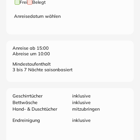
ohne einen drohenden Wetterumschwung den
Frei
Belegt
köstlichen Gipfelsieg mit einem oft im weiten Bogen
gespannten Panoramablick belohnt.
Anreisedatum wählen
Tel.: 035021/67113 Handy 01704182689
Anreise ab 15:00
Abreise um 10:00
Mindestaufenthalt
3 bis 7 Nächte saisonbasiert
Geschirrtücher
inklusive
Bettwäsche
inklusive
Hand- & Duschtücher
mitzubringen
Endreinigung
inklusive