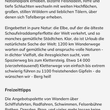
Nationalpark erhoben. Bizarre Felsnadeln, Riffe und
tiefe Schluchten wechseln mit weiten Hochflächen,
großen, stillen Wäldern und lieblichen Tälern, über
denen sich Tafelberge erheben.
Eingebettet in pure Natur: die Elbe, auf der die älteste
Schaufelraddampferflotte der Welt verkehrt, und so
manches gemütliche Städtchen. Klar, da ist Urlaub die
natürlichste Sache der Welt: 1200 km Wanderwege
warten auf gemütliche und anspruchs-volle Naturen -
in dichter Vielfalt, die ihresgleichen sucht, vom
Spazierweg bis zum Klettersteig. Etwa 14 000
(vierzehntausend!) Kletterwege von einfach bis extrem
schwierig führen zu 1100 freistehenden Gipfeln - da
wünschen wir - Berg heil!
Freizeittipps
Die Angebotspalette von Wandern über
Schiffsfahrten, Radfahren, Schwimmen, Felsenbühne
Rathen, Dresden, Prag, und vieles mehr lassen keine