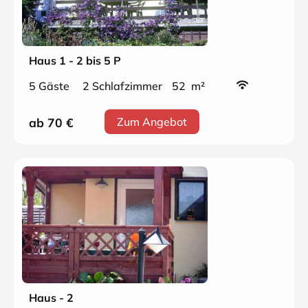
Haus 1 - 2 bis 5 P
5 Gäste
2 Schlafzimmer
52 m²
ab 70
€
Zum Angebot
Haus - 2