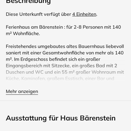
Beschreibung
Diese Unterkunft verfügt über
4 Einheiten
.
Ferienhaus am Bärenstein : für 2-8 Personen mit 140
m² Wohnfläche.
Freistehendes umgebautes altes Bauernhaus liebevoll
saniert mit einer Gesamtwohnfläche von mehr als 140
m². Im Erdgeschoss befindet sich ein großer
Eingangsbereich mit Sitzecke, ein großes Bad mit 2
Duschen und WC und ein 55 m² großer Wohnraum mit
Küche, Kaminofen, großem Esstisch, einer Bar und
einer gemütlichen Sofaecke.
Mehr anzeigen
Der gesamte untere Bereich ist mit Fußbodenheizung
ausgestattet. Zum Ferienhaus gehört eine Terrasse
mit Grillplatz und ca. 200 m² Wiese. Das Ferienhaus
Ausstattung für Haus Bärenstein
ist geeignet für größere Familien, Familien mit
Freunden und Ferien mit dem Vierbeiner.
Die Gästetaxe pro Person (Erwachsene) und Tag 3, - €