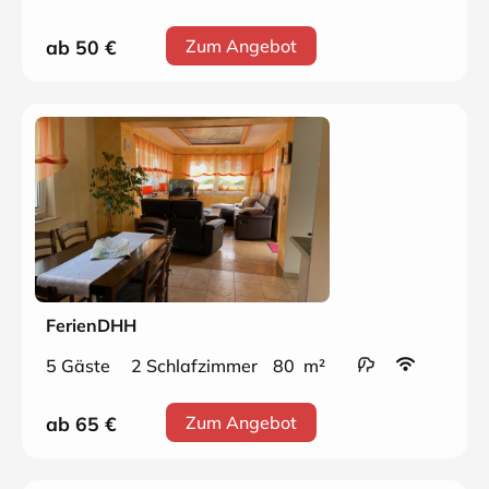
ab 50
€
Zum Angebot
FerienDHH
5 Gäste
2 Schlafzimmer
80 m²
ab 65
€
Zum Angebot