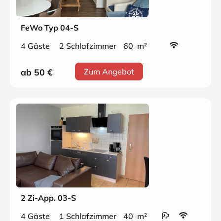
FeWo Typ 04-S
4 Gäste
2 Schlafzimmer
60 m²
ab 50
€
Zum Angebot
2 Zi-App. 03-S
4 Gäste
1 Schlafzimmer
40 m²