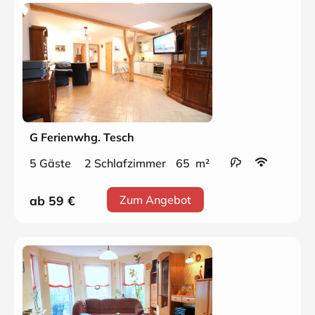
G Ferienwhg. Tesch
5 Gäste
2 Schlafzimmer
65 m²
ab 59
€
Zum Angebot