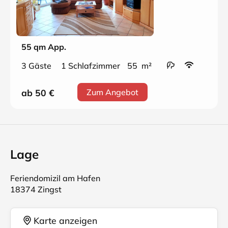
55 qm App.
3 Gäste
1 Schlafzimmer
55 m²
ab 50
€
Zum Angebot
Lage
Feriendomizil am Hafen
18374 Zingst
Karte anzeigen