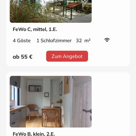
FeWo C, mittel, 1.E.
4 Gäste
1 Schlafzimmer
32 m²
ab 55
€
Zum Angebot
FeWo B, klein, 2.E.