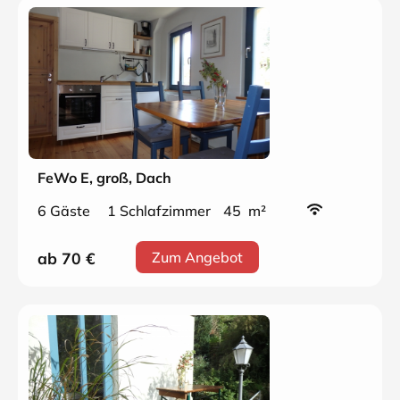
FeWo E, groß, Dach
6 Gäste
1 Schlafzimmer
45 m²
ab 70
€
Zum Angebot