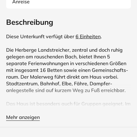
Anreise
Beschreibung
Diese Unterkunft verfügt über
6 Einheiten
.
Die Herberge Landstreicher, zentral und doch ruhig
gelegen am rauschenden Bach, bietet Ihnen 5
separate Ferien­­wohnungen in verschiedenen Größen
mit insgesamt 16 Betten sowie einen Gemein­­schafts­­
raum. Der Malerweg führt direkt am Haus vorbei.
Stadtzentrum, Bahnhof, Elbe, Fähre, Dampfer­­
anlegestelle sind auf kurzem Weg zu Fuß erreichbar.
Das Haus ist besonders auch für Gruppen geeignet. Im
Gemein­­schafts­­raum können Sie zusammen die
Mahlzeiten einnehmen und abends am Kaminofen
Mehr anzeigen
sitzen. Für Familien bietet sich an, zwei Wohnungen
auf einer Etage zu mieten.