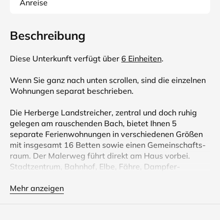
Anreise
Beschreibung
Diese Unterkunft verfügt über
6 Einheiten
.
Wenn Sie ganz nach unten scrollen, sind die einzelnen
Wohnungen separat beschrieben.
Die Herberge Landstreicher, zentral und doch ruhig
gelegen am rauschenden Bach, bietet Ihnen 5
separate Ferien­­wohnungen in verschiedenen Größen
mit insgesamt 16 Betten sowie einen Gemein­­schafts­­
raum. Der Malerweg führt direkt am Haus vorbei.
Stadtzentrum, Bahnhof, Elbe, Fähre, Dampfer­­
anlegestelle sind auf kurzem Weg zu Fuß erreichbar.
Mehr anzeigen
Das Haus ist besonders auch für Gruppen geeignet. Im
Gemein­­schafts­­raum können Sie zusammen die