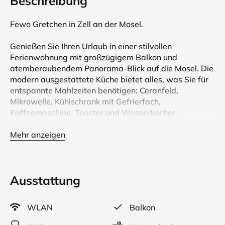
Beschreibung
Fewo Gretchen in Zell an der Mosel.
Genießen Sie Ihren Urlaub in einer stilvollen
Ferienwohnung mit großzügigem Balkon und
atemberaubendem Panorama-Blick auf die Mosel. Die
modern ausgestattete Küche bietet alles, was Sie für
entspannte Mahlzeiten benötigen: Ceranfeld,
Mikrowelle, Kühlschrank mit Gefrierfach,
Kaffeemaschine, Toaster und Wasserkocher.
Der helle Wohn- und Schlafbereich zur Moselseite
gelegen, lädt mit einem komfortablen Doppelbett,
Mehr anzeigen
zwei Relaxsesseln und einem Flachbild-Sat-TV (inkl.
Blu-ray-Player) zum Entspannen ein.
Ausstattung
Der 20 m² große Balkon ist ein echtes Highlight –
perfekt für ein Frühstück in der Morgensonne oder zum
Sonnenbaden auf den bereitgestellten Liegestühlen.
WLAN
Balkon
Eine Sitzgarnitur und Sonnenschutz sorgen für
Komfort.