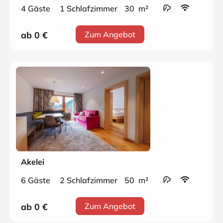
4 Gäste
1 Schlafzimmer
30 m²
ab 0
€
Zum Angebot
Akelei
6 Gäste
2 Schlafzimmer
50 m²
ab 0
€
Zum Angebot