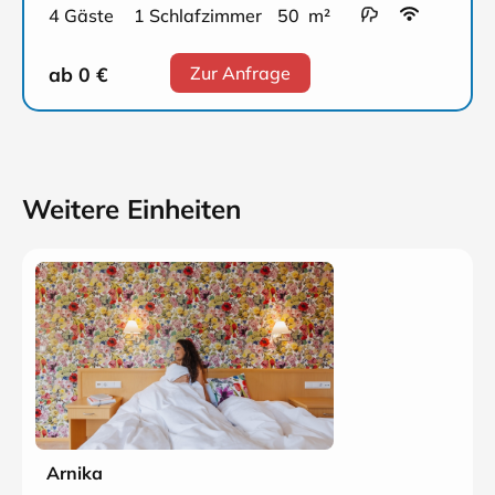
4 Gäste
1 Schlafzimmer
50 m²
ab 0
€
Zur Anfrage
Weitere Einheiten
Arnika