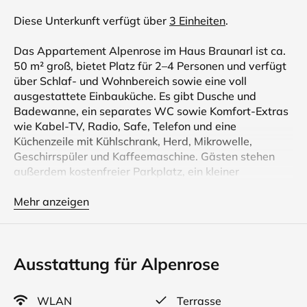
Diese Unterkunft verfügt über
3 Einheiten
.
Das Appartement Alpenrose im Haus Braunarl ist ca.
50 m² groß, bietet Platz für 2–4 Personen und verfügt
über Schlaf- und Wohnbereich sowie eine voll
ausgestattete Einbauküche. Es gibt Dusche und
Badewanne, ein separates WC sowie Komfort-Extras
wie Kabel-TV, Radio, Safe, Telefon und eine
Küchenzeile mit Kühlschrank, Herd, Mikrowelle,
Geschirrspüler und Kaffeemaschine. Gästen stehen
außerdem kostenfreier Parkplatz, ein kleiner
Wellnessbereich und eine Terrasse mit Panoramablick
zur Verfügung.
Mehr anzeigen
Das Haus Braunarl ist ein charmantes Apartmenthaus
in Lech am Arlberg. Die liebevoll eingerichteten
Ausstattung für Alpenrose
Ferienwohnungen bieten Platz für 2 - 6 Personen und
sind komfortabel ausgestattet - perfekt zum
Entspannen nach einem Tag beim Wandern oder
WLAN
Terrasse